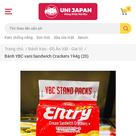
0
Kem chống nắng
Son môi
Sữa rửa mặt
Serum
Trang chủ
/
Bánh Kẹo - Đồ Ăn Vặt - Gia Vị
/
Bánh YBC vani Sandwich Crackers 194g (20)