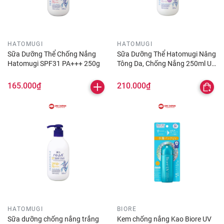
HATOMUGI
HATOMUGI
Sữa Dưỡng Thể Chống Nắng
Sữa Dưỡng Thể Hatomugi Nâng
Hatomugi SPF31 PA+++ 250g
Tông Da, Chống Nắng 250ml UV
Care & Tone Up SPF31 PA+++
165.000₫
210.000₫
HATOMUGI
BIORE
Sữa dưỡng chống nắng trắng
Kem chống nắng Kao Biore UV