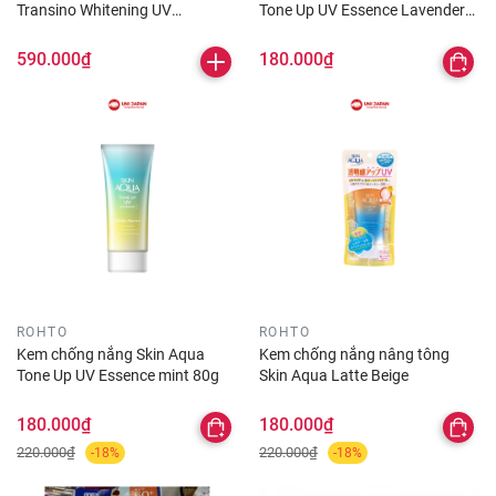
Transino Whitening UV
Tone Up UV Essence Lavender
Protector SPF50+PA++++ 30ml
80g
590.000₫
180.000₫
ROHTO
ROHTO
Kem chống nắng Skin Aqua
Kem chống nắng nâng tông
Tone Up UV Essence mint 80g
Skin Aqua Latte Beige
180.000₫
180.000₫
220.000₫
220.000₫
-18%
-18%