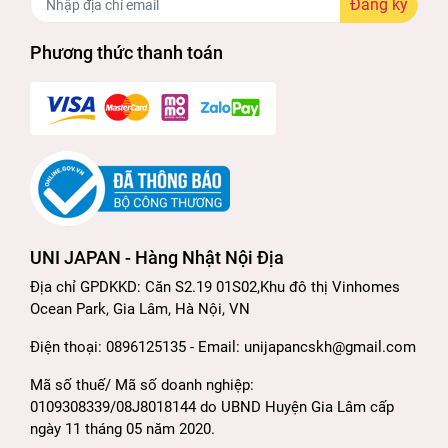
Đăng ký
Phương thức thanh toán
UNI JAPAN - Hàng Nhật Nội Địa
Địa chỉ GPDKKD: Căn S2.19 01S02,Khu đô thị Vinhomes
Ocean Park, Gia Lâm, Hà Nội, VN
Điện thoại: 0896125135 - Email: unijapancskh@gmail.com
Mã số thuế/ Mã số doanh nghiệp:
0109308339/08J8018144 do UBND Huyện Gia Lâm cấp
ngày 11 tháng 05 năm 2020.