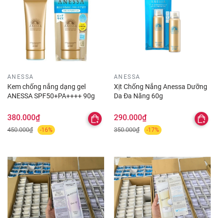
ANESSA
ANESSA
Kem chống nắng dạng gel
Xịt Chống Nắng Anessa Dưỡng
ANESSA SPF50+PA++++ 90g
Da Đa Năng 60g
380.000₫
290.000₫
450.000₫
350.000₫
-16%
-17%