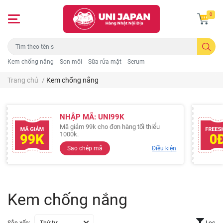
0
Kem chống nắng
Son môi
Sữa rửa mặt
Serum
Trang chủ
/
Kem chống nắng
NHẬP MÃ: UNI99K
Mã giảm 99k cho đơn hàng tối thiểu
1000k.
Sao chép mã
Điều kiện
Kem chống nắng