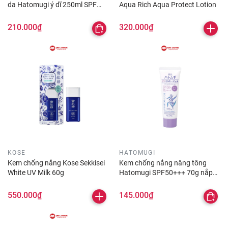
da Hatomugi ý dĩ 250ml SPF
Aqua Rich Aqua Protect Lotion
50+++
210.000₫
320.000₫
KOSE
HATOMUGI
Kem chống nắng Kose Sekkisei
Kem chống nắng nâng tông
White UV Milk 60g
Hatomugi SPF50+++ 70g nắp
tím
550.000₫
145.000₫