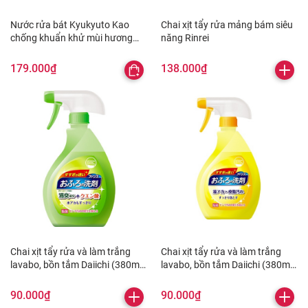
Nước rửa bát Kyukyuto Kao
Chai xịt tẩy rửa mảng bám siêu
chống khuẩn khử mùi hương
năng Rinrei
bạc hà 1.25L
179.000₫
138.000₫
Chai xịt tẩy rửa và làm trắng
Chai xịt tẩy rửa và làm trắng
lavabo, bồn tắm Daiichi (380ml -
lavabo, bồn tắm Daiichi (380ml -
hương hoa cỏ)
hương cam)
90.000₫
90.000₫