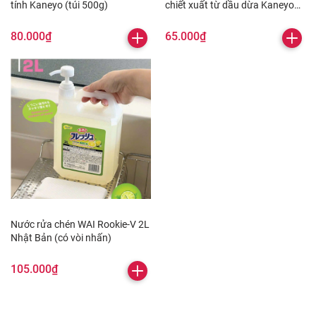
tính Kaneyo (túi 500g)
chiết xuất từ dầu dừa Kaneyo
(600ml)
80.000₫
65.000₫
Nước rửa chén WAI Rookie-V 2L
Nhật Bản (có vòi nhấn)
105.000₫