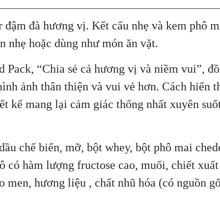
r đậm đà hương vị. Kết cấu nhẹ và kem phô m
ăn nhẹ hoặc dùng như món ăn vặt.
d Pack, “Chia sẻ cả hương vị và niềm vui”, đ
 hình ảnh thân thiện và vui vẻ hơn. Cách hiển t
ết kế mang lại cảm giác thống nhất xuyên suố
 dầu chế biến, mỡ, bột whey, bột phô mai ched
gô có hàm lượng fructose cao, muối, chiết xuấ
o men, hương liệu , chất nhũ hóa (có nguồn gố