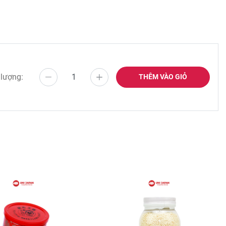
 lượng:
THÊM VÀO GIỎ