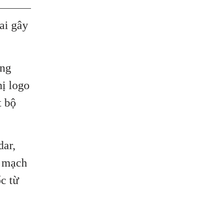
ai gây
ồng
hị logo
t bộ
dar,
t mạch
c từ