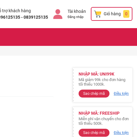
 trợ khách hàng
Tài khoản
Giỏ hàng
0
896125135 - 0839125135
Đăng nhập
NHẬP MÃ: UNI99K
Mã giảm 99k cho đơn hàng
tối thiểu 1000k.
Sao chép mã
Điều kiện
NHẬP MÃ: FREESHIP
Miễn phí vận chuyển cho đơn
tối thiểu 500k.
Sao chép mã
Điều kiện