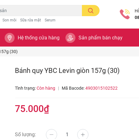
Hỗ
0
Son môi
Sữa rửa mặt
Serum
Hệ thống cửa hàng
Sản phẩm bán chạy
157g (30)
Bánh quy YBC Levin giòn 157g (30)
Tình trạng:
Còn hàng
|
Mã Bacode:
4903015102522
75.000₫
Số lượng: