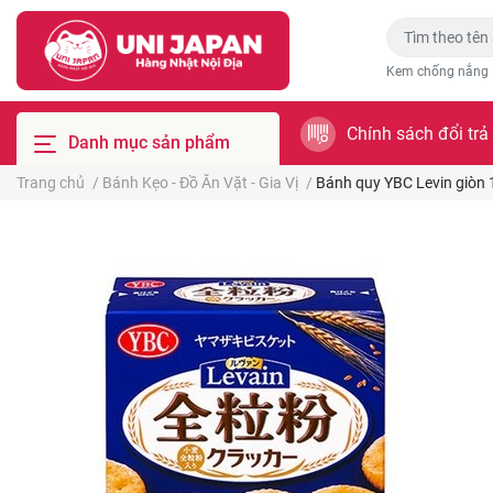
Kem chống nắng
Chính sách đổi trả
Danh mục sản phẩm
Trang chủ
/
Bánh Kẹo - Đồ Ăn Vặt - Gia Vị
/
Bánh quy YBC Levin giòn 