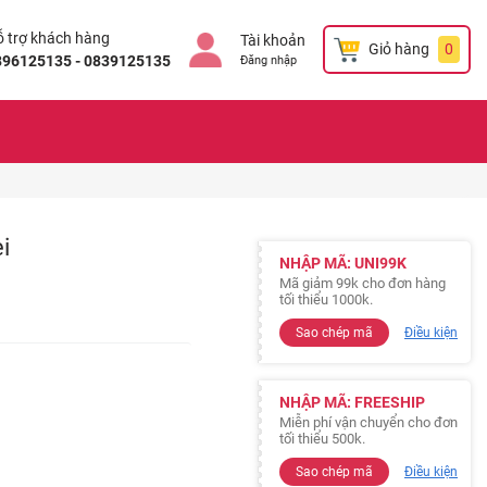
 trợ khách hàng
Tài khoản
Giỏ hàng
0
896125135 - 0839125135
Đăng nhập
i
NHẬP MÃ: UNI99K
Mã giảm 99k cho đơn hàng
tối thiểu 1000k.
Sao chép mã
Điều kiện
NHẬP MÃ: FREESHIP
Miễn phí vận chuyển cho đơn
tối thiểu 500k.
Sao chép mã
Điều kiện