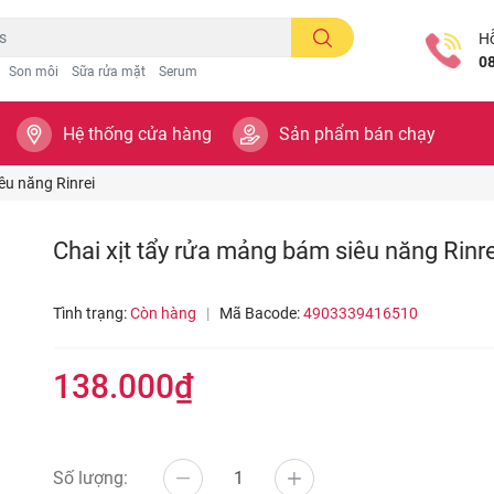
Hỗ
0
Son môi
Sữa rửa mặt
Serum
Hệ thống cửa hàng
Sản phẩm bán chạy
êu năng Rinrei
Chai xịt tẩy rửa mảng bám siêu năng Rinre
Tình trạng:
Còn hàng
|
Mã Bacode:
4903339416510
138.000₫
Số lượng: