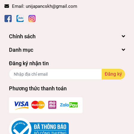
gây ra từ trước.
Email:
unijapancskh@gmail.com
Giúp bổ sung dưỡng chất và kích hoạt quá
trình sản sinh các chất dịch ở sụn khớp giúp
sụn khớp hoạt động linh hoạt luôn.
Chính sách
Đối tượng sử dụng:
Danh mục
Viên uống bổ xương Q&P Nhật thích hợp
Đăng ký nhận tin
dùng cho người từ 15 tuổi trở lên muốn
Đăng ký
xương khớp chắc khỏe.
Phương thức thanh toán
Người lao động tay chân, thường xuyên làm
các công việc nặng.
Người mắc các triệu chứng về xương khớp
như đau mỏi vai gáy, đau nhức xương khớp.