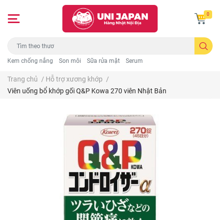
0
Kem chống nắng
Son môi
Sữa rửa mặt
Serum
Trang chủ
/
Hỗ trợ xương khớp
/
Viên uống bổ khớp gối Q&P Kowa 270 viên Nhật Bản