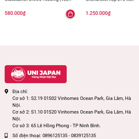
hỗ trợ giúp các khớp và dây thần kinh hoạt
viên)
động một cách trơn tru hơn
580.000₫
1.250.000₫
3. CÔNG DỤNG:
Như tên gọi, viên uống bổ khớp gối Q&P Kowa
Nhật có công dụng giúp xương chắc khỏe và hỗ trợ
xương khớp gối
Địa chỉ:
Viên uống xương khớp Kowa bổ sung các
Cơ sở 1: S2.19 01S02 Vinhomes Ocean Park, Gia Lâm, Hà
Nội.
dưỡng chất thiết yếu, duy trì và cải thiện quá
Cơ sở 2: S1.10 01S20 Vinhomes Ocean Park, Gia Lâm, Hà
trình loãng xương, đau nhức xương khớp.
Nội.
Cơ sở 3: 65 Lê Hồng Phong - TP Ninh Bình.
Làm giảm các cơn đau thứ phát do viêm khớp
Số điện thoại:
0896125135 - 0839125135