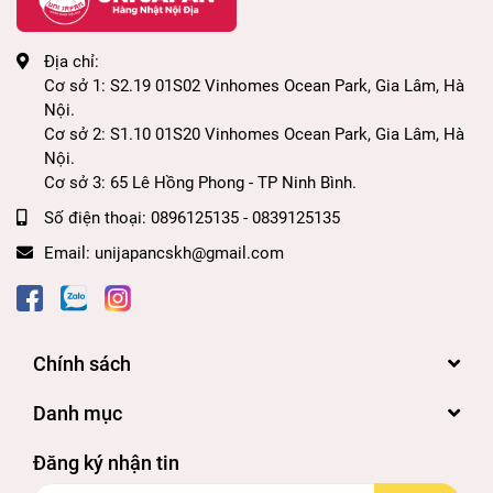
Địa chỉ:
Giảm đau, viêm khớp, đặc biệt là ở vai gáy,
Cơ sở 1: S2.19 01S02 Vinhomes Ocean Park, Gia Lâm, Hà
lưng dưới, giảm tê bì, nhức mỏi tay chân
Nội.
Cơ sở 2: S1.10 01S20 Vinhomes Ocean Park, Gia Lâm, Hà
Điều trị thoái hóa cột sống, đĩa đệm do làm
Nội.
Cơ sở 3: 65 Lê Hồng Phong - TP Ninh Bình.
việc quá sức
Số điện thoại:
0896125135 - 0839125135
Tăng tuần hoàn máu đến các bộ phận trong cơ
Email:
unijapancskh@gmail.com
thể, làm giảm nguy cơ tê nhức do tuần hoàn
máu kém
Bổ sung vitamin nhóm B, cải thiện thể chất
Chính sách
khi mới ốm dậy
Danh mục
Ngoài ra, sản phẩm còn hỗ trợ chống mỏi
Đăng ký nhận tin
mắt, hỗ trợ thị lực