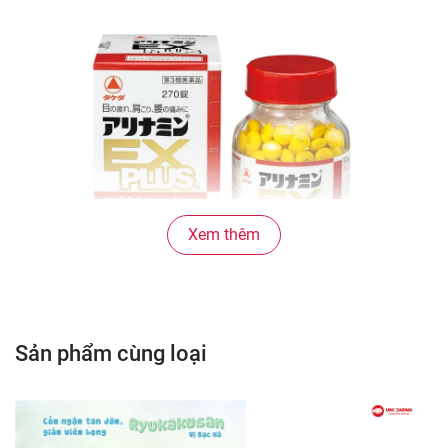
Xem thêm
Sản phẩm cùng loại
2. CÔNG DỤNG:
Viên uống Arinamin EX Plus
bổ sung những