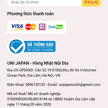
Đăng ký
3. THÀNH PHẦN:
Phương thức thanh toán
Vitamin B1, B6, B12
hỗ trợ sản xuất năng
lượng, và duy trì hệ thần kinh khỏe mạnh.
Fursultiamine Hydrochloride:
Là hoạt chất
có tác dụng điều trị viêm đa dây thần kinh,
giảm đau xương khớp, nhức mỏi chân tay, vai
gáy, đau lưng. Ngoài ra, nó còn có hiệu quả
UNI JAPAN - Hàng Nhật Nội Địa
trong việc duy trì sinh lực, phục hồi cho
Địa chỉ GPDKKD: Căn S2.19 01S02,Khu đô thị Vinhomes
những người làm việc quá sức, người già yếu.
Ocean Park, Gia Lâm, Hà Nội, VN
Vitamin E:
Tăng khả năng lưu thông máu,
Điện thoại: 0896125135 - Email: unijapancskh@gmail.com
giảm ứ trệ vai gáy, giảm nguy cơ đau mỏi
Mã số thuế/ Mã số doanh nghiệp:
0109308339/08J8018144 do UBND Huyện Gia Lâm cấp
4. HƯỚNG DẪN SỬ DỤNG:
ngày 11 tháng 05 năm 2020.