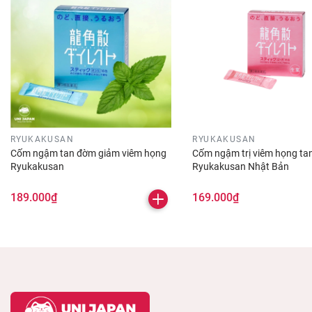
dưỡng chất cần thiết duy trì chức năng của hệ
thần kinh, phục hồi những tổn thương dây
thần kinh do những thói quen hàng ngày.
RYUKAKUSAN
RYUKAKUSAN
Cốm ngậm tan đờm giảm viêm họng
Cốm ngậm trị viêm họng ta
Ryukakusan
Ryukakusan Nhật Bản
189.000₫
169.000₫