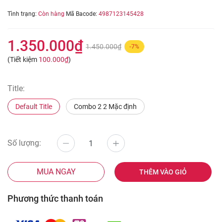
Tình trạng:
Còn hàng
Mã Bacode:
4987123145428
1.350.000₫
1.450.000₫
-7%
(Tiết kiệm
100.000₫
)
Title:
Default Title
Combo 2 2 Mặc định
Số lượng:
MUA NGAY
THÊM VÀO GIỎ
Phương thức thanh toán