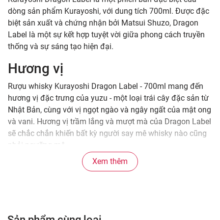
dòng sản phẩm Kurayoshi, với dung tích 700ml. Được đặc
biệt sản xuất và chứng nhận bởi Matsui Shuzo, Dragon
Label là một sự kết hợp tuyệt vời giữa phong cách truyền
thống và sự sáng tạo hiện đại.
Hương vị
Rượu whisky Kurayoshi Dragon Label - 700ml mang đến
hương vị đặc trưng của yuzu - một loại trái cây đặc sản từ
Nhật Bản, cùng với vị ngọt ngào và ngây ngất của mật ong
và vani. Hương vị trầm lắng và mượt mà của Dragon Label
sẽ chắc chắn khiến bất kỳ người say mê whisky nào cũng
phải ngưỡng mộ.
Xem thêm
Thời gian ủ và chất lượng
Kurayoshi Dragon Label được ủ lâu trong thùng gỗ sồi,
giúp cho hương vị được tinh chỉnh hoàn hảo và độ chát
chát vừa phải. Chất lượng của sản phẩm luôn được đảm
Sản phẩm cùng loại