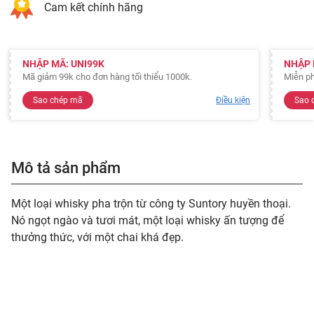
Cam kết chính hãng
NHẬP MÃ: UNI99K
NHẬP 
Mã giảm 99k cho đơn hàng tối thiểu 1000k.
Miễn ph
Sao chép mã
Điều kiện
Sao 
Mô tả sản phẩm
Một loại whisky pha trộn từ công ty Suntory huyền thoại.
Nó ngọt ngào và tươi mát, một loại whisky ấn tượng để
thưởng thức, với một chai khá đẹp.