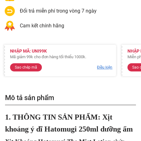
Đổi trả miễn phí trong vòng 7 ngày
Cam kết chính hãng
NHẬP MÃ: UNI99K
NHẬP 
Mã giảm 99k cho đơn hàng tối thiểu 1000k.
Miễn ph
Sao chép mã
Điều kiện
Sao 
Mô tả sản phẩm
1. THÔNG TIN SẢN PHẨM: Xịt
khoáng ý dĩ Hatomugi 250ml dưỡng ẩm