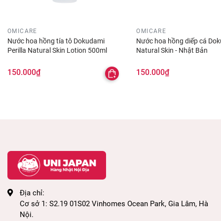
nắng hoặc do nhiệt độ cao
OMICARE
OMICARE
• Kiểm soát dầu nhờn cân bằng độ ẩm trên da
Nước hoa hồng tía tô Dokudami
Nước hoa hồng diếp cá Do
Perilla Natural Skin Lotion 500ml
Natural Skin - Nhật Bản
• Xịt khoáng dưỡng ẩm sáng da chiết xuất hạt ý dĩ
chống viêm, phù hợp với da mụn.
150.000₫
150.000₫
3. THÀNH PHẦN:
Water, Glycerin, DPG, Methyl Gluces-10, PEG /
PPG / Polybutylene Glycol-8 / 5/3 Glycerin, BG,
Na Hyaluronate, Hatomugi Seed Extract,
Glycyrrhizic Acid 2K, Xanthan Gum, (styrene /
Acrylate) Copolymer, PEG- 60 Hydrogenated
castor oil, citric acid, sodium citrate,
Địa chỉ:
Cơ sở 1: S2.19 01S02 Vinhomes Ocean Park, Gia Lâm, Hà
phenoxyethanol, methylparaben, propylparaben.
Nội.