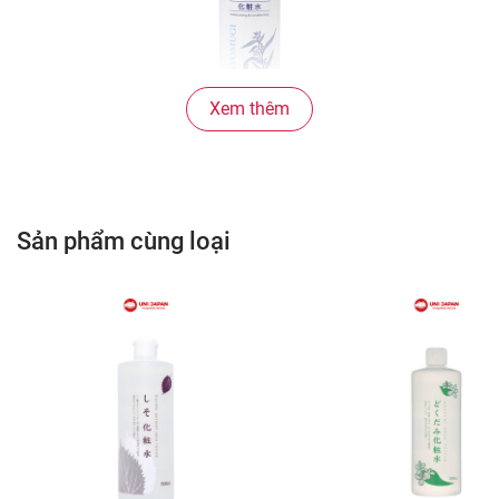
Xem thêm
Sản phẩm cùng loại
2. CÔNG DỤNG:
• Cải thiện làn da khô ráp, khắc phục tình trạng da
mốc, khô nẻ
• Có tia xịt dạng phun sương siêu nhỏ, giúp tạo độ
ẩm ngay tức thì cho làn da
• Giúp làm mát da khi da bị tổn thương sau khi đi