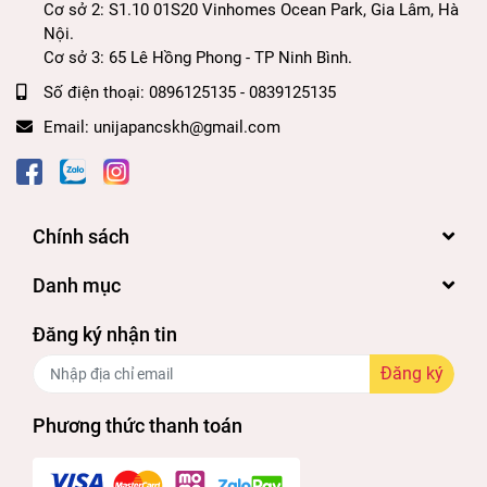
Cơ sở 2: S1.10 01S20 Vinhomes Ocean Park, Gia Lâm, Hà
4. HƯỚNG DẪN SỬ DỤNG:
Nội.
Cơ sở 3: 65 Lê Hồng Phong - TP Ninh Bình.
• Giữ chai xịt khoảng ở khoảng cách 30cm so với
Số điện thoại:
0896125135 - 0839125135
da mặt và nhấn nút ở vòi xịt.
Email:
unijapancskh@gmail.com
• Vỗ nhẹ nhàng để dưỡng chất thẩm thấu hết vào
da.
• Có thể bảo quản ở ngăn mát tủ lạnh để tăng khả
Chính sách
năng làm dịu và mang lại cảm giác tươi mát, sảng
Danh mục
khoái khi sử dụng.
Đăng ký nhận tin
• Xịt bất cứ thời điểm nào trong ngày khi cảm thấy
Đăng ký
da khô căng, mệt mỏi.
Phương thức thanh toán