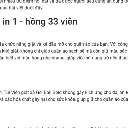
với nhiều ưu điểm nổi bật và đã được người tiêu dùng tin dùng tr
ua bài viết dưới đây.
4 in 1 - hồng 33 viên
 giữa chức năng giặt và xả dầu mỡ cho quần áo của bạn. Với công
ẩn khó giặt, không chỉ giúp quần áo sạch sẽ mà còn giữ màu sắc
ận biết với màu hồng nhẹ nhàng, giúp việc sử dụng trở nên thuận
, Túi Viên giặt xả Gel Ball Bold không gây kích ứng cho da, an 
à các hóa chất gây hại cho sức khỏe, giúp giữ cho quần áo củ