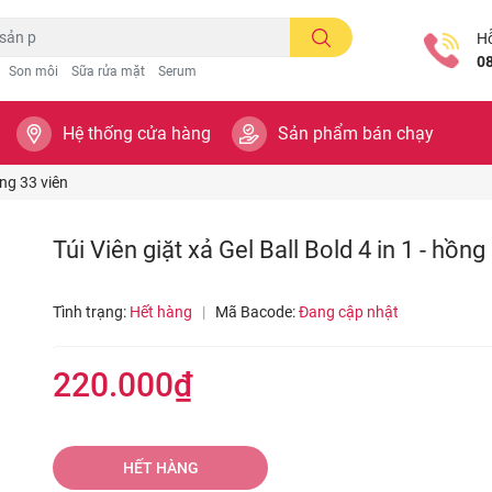
Hỗ
0
Son môi
Sữa rửa mặt
Serum
Hệ thống cửa hàng
Sản phẩm bán chạy
ồng 33 viên
Túi Viên giặt xả Gel Ball Bold 4 in 1 - hồng
Tình trạng:
Hết hàng
|
Mã Bacode:
Đang cập nhật
220.000₫
HẾT HÀNG