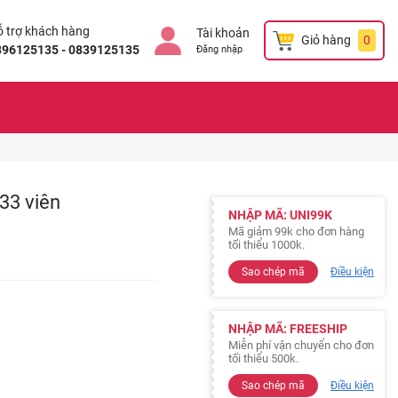
 trợ khách hàng
Tài khoản
Giỏ hàng
0
896125135 - 0839125135
Đăng nhập
 33 viên
NHẬP MÃ: UNI99K
Mã giảm 99k cho đơn hàng
tối thiểu 1000k.
Sao chép mã
Điều kiện
NHẬP MÃ: FREESHIP
Miễn phí vận chuyển cho đơn
tối thiểu 500k.
Sao chép mã
Điều kiện