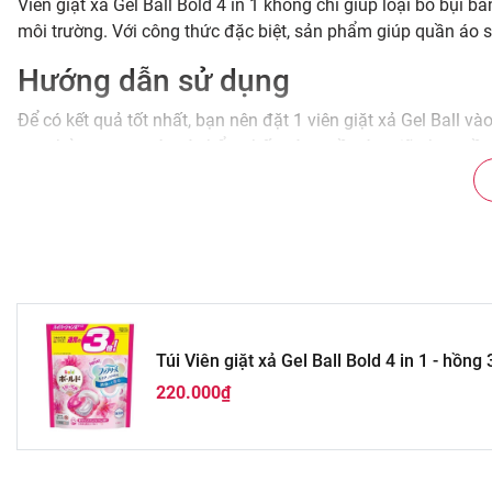
Viên giặt xả Gel Ball Bold 4 in 1 không chỉ giúp loại bỏ bụi 
môi trường. Với công thức đặc biệt, sản phẩm giúp quần áo s
Hướng dẫn sử dụng
Để có kết quả tốt nhất, bạn nên đặt 1 viên giặt xả Gel Ball v
tan chảy trong nước và thẩm thấu vào quần áo, giữ cho quầ
Kết luận
Túi Viên giặt xả Gel Ball Bold 4 in 1 - hồng 33 viên là sự lự
về hiệu quả, an toàn và tiện lợi, sản phẩm này đã chinh phụ
sự khác biệt mà sản phẩm mang lại!
Túi Viên giặt xả Gel Ball Bold 4 in 1 - hồng 
220.000₫