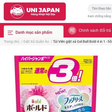
Kem chống nắng
Chính sách đổi trả
Danh mục sản phẩm
Trang chủ
/
Giặt Xả Quần Áo
/
Túi Viên giặt xả Gel Ball Bold 4 in 1 - h