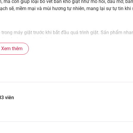
bẩn, mà còn giúp loại bỏ vết bẩn khó giặt như mồ hôi, dầu mỡ, bá
ạch sẽ, mềm mại và mùi hương tự nhiên, mang lại sự tự tin khi
ào trong máy giặt trước khi bắt đầu quá trình giặt. Sản phẩm nh
n áo của bạn sạch sẽ và thơm mát.
Xem thêm
a chọn hoàn hảo cho việc giặt quần áo của bạn. Với các ưu điểm vư
c được lòng tin của người tiêu dùng. Hãy trải nghiệm ngay để c
33 viên