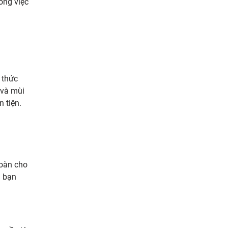
ong việc
 thức
 và mùi
 tiện.
toàn cho
a bạn