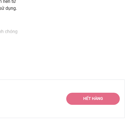
m nền từ
 sử dụng.
anh chóng
ợt trội
ảm nhận
HẾT HÀNG