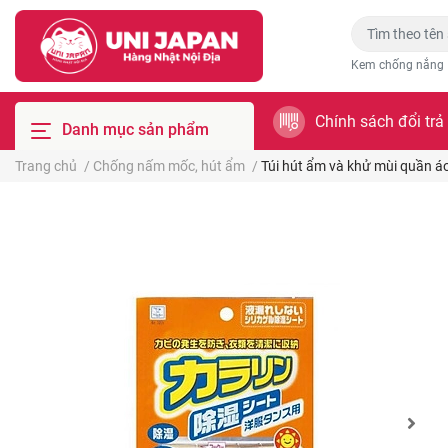
Kem chống nắng
Chính sách đổi trả
Danh mục sản phẩm
Trang chủ
/
Chống nấm mốc, hút ẩm
/
Túi hút ẩm và khử mùi quần áo