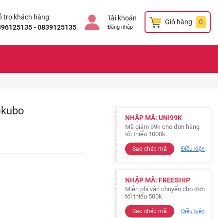
 trợ khách hàng
Tài khoản
Giỏ hàng
0
896125135 - 0839125135
Đăng nhập
kokubo
NHẬP MÃ: UNI99K
Mã giảm 99k cho đơn hàng
tối thiểu 1000k.
Sao chép mã
Điều kiện
NHẬP MÃ: FREESHIP
Miễn phí vận chuyển cho đơn
tối thiểu 500k.
Sao chép mã
Điều kiện