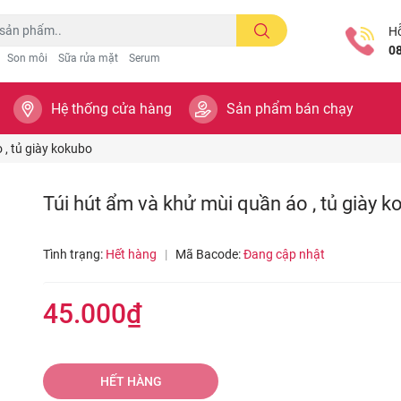
Hỗ
0
Son môi
Sữa rửa mặt
Serum
Hệ thống cửa hàng
Sản phẩm bán chạy
 , tủ giày kokubo
Túi hút ẩm và khử mùi quần áo , tủ giày 
Tình trạng:
Hết hàng
|
Mã Bacode:
Đang cập nhật
45.000₫
HẾT HÀNG