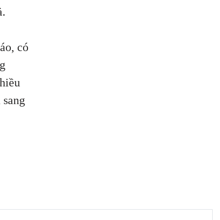
ả.
áo, có
ng
nhiều
 sang