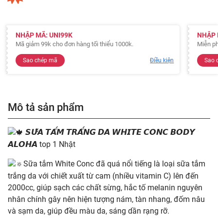
NHẬP MÃ: UNI99K
NHẬP 
Mã giảm 99k cho đơn hàng tối thiểu 1000k.
Miễn ph
Sao chép mã
Điều kiện
Sao 
Mô tả sản phẩm
𝙎𝙐̛̃𝘼 𝙏𝘼̆́𝙈 𝙏𝙍𝘼̆́𝙉𝙂 𝘿𝘼 𝙒𝙃𝙄𝙏𝙀 𝘾𝙊𝙉𝘾 𝘽𝙊𝘿𝙔
𝘼𝙇𝙊𝙃𝘼 top 1 Nhật
Sữa tắm White Conc đã quá nổi tiếng là loại sữa tắm
trắng da với chiết xuất từ cam (nhiều vitamin C) lên đến
2000cc, giúp sạch các chất sừng, hắc tố melanin nguyên
nhân chính gây nên hiện tượng nám, tàn nhang, đốm nâu
và sạm da, giúp đều màu da, sáng dần rạng rỡ.