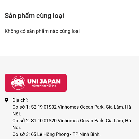
Sữa rửa mặt Gatsby Perfect Scrub
dành ri
Sản phẩm cùng loại
xúc với bụi bẩn,
Không có sản phẩm nào cùng loại
2. Công dụng : Sữa rửa mặt cho nam Gats
Sữa rửa mặt cho nam Gatsby của Nhật Bản vớ
một cách nhẹ nhàng, cho làn da sạch thoán
giác dễ chịu, sảng khoái cho phái mạnh.
Địa chỉ:
Với 1 triệu hạt nano scrub nhẹ nhàng ma
Cơ sở 1: S2.19 01S02 Vinhomes Ocean Park, Gia Lâm, Hà
Nội.
trên mặt, tới từng lỗ chân lông.
Cơ sở 2: S1.10 01S20 Vinhomes Ocean Park, Gia Lâm, Hà
Sử dụng một thời gian sẽ cảm thấy lỗ ch
Nội.
Cơ sở 3: 65 Lê Hồng Phong - TP Ninh Bình.