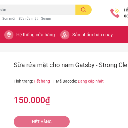
Hỗ
0
Son môi
Sữa rửa mặt
Serum
Hệ thống cửa hàng
Sản phẩm bán chạy
Sữa rửa mặt cho nam Gatsby - Strong Cl
Tình trạng:
Hết hàng
|
Mã Bacode:
Đang cập nhật
150.000₫
HẾT HÀNG