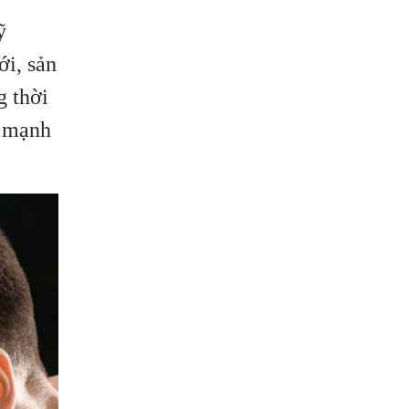
ỹ
ới, sản
g thời
i mạnh