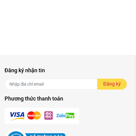
n tiếp
 sâu
Đăng ký nhận tin
cảm
Đăng ký
Phương thức thanh toán
hừa
g giảm