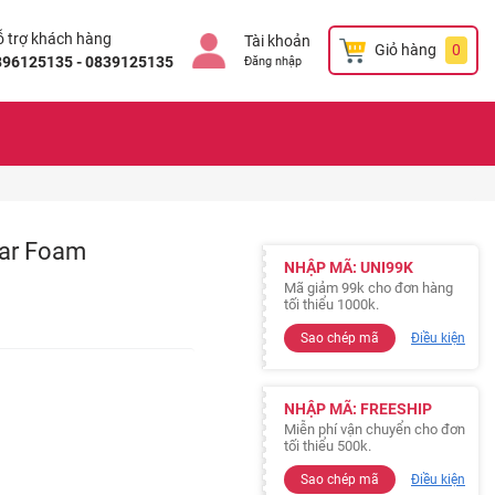
 trợ khách hàng
Tài khoản
Giỏ hàng
0
896125135 - 0839125135
Đăng nhập
ear Foam
NHẬP MÃ: UNI99K
Mã giảm 99k cho đơn hàng
tối thiểu 1000k.
Sao chép mã
Điều kiện
NHẬP MÃ: FREESHIP
Miễn phí vận chuyển cho đơn
tối thiểu 500k.
Sao chép mã
Điều kiện