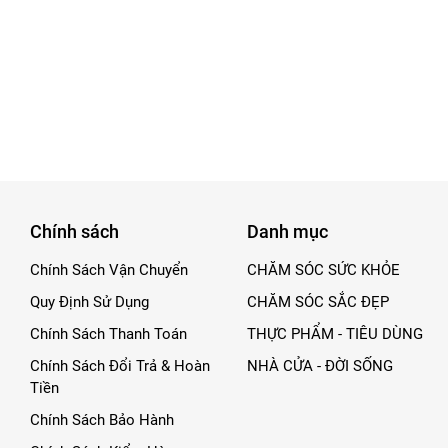
êng cho da nhờn hoặc làn da phải thường xuyê
by Perfect Scrub
i thành phần bạc hà mát lạnh, giúp làm sạch
Chính sách
Danh mục
g, giữ ẩm cho da, ngăn ngừa mụn và mang lại 
Chính Sách Vận Chuyển
CHĂM SÓC SỨC KHỎE
Quy Định Sử Dụng
CHĂM SÓC SẮC ĐẸP
Chính Sách Thanh Toán
THỰC PHẨM - TIÊU DÙNG
ssage sâu, lấy đi lớp da chết và chất bẩn dư t
Chính Sách Đổi Trả & Hoàn
NHÀ CỬA - ĐỜI SỐNG
Tiền
ân lông được se khít rõ rệt, mụn đầu đen cũn
Chính Sách Bảo Hành