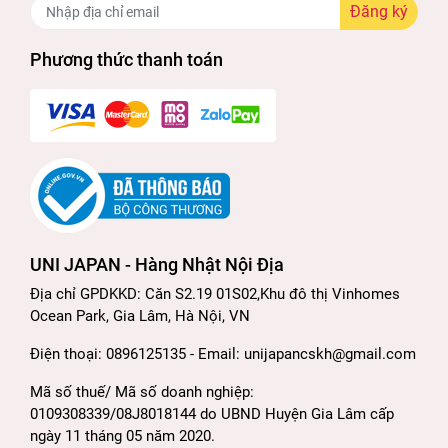
Mùi hương chanh bạc hà thơm mát nhẹ
Đăng ký
nhàng, cảm giác cực kỳ sạch sẽ và thoáng mát
Phương thức thanh toán
cho các bạn nam suốt cả ngày.
3. Thành phần : Sữa rửa mặt cho nam Gatsby
Perfect Scrub
Water, Glycerin, Myristic Acid, Palmitic Acid,
Stearic Acid, Tribehenin, Hydrogenated Castor Oil,
Potassium Hydroxide, Lauric Acid, Peg-8,
UNI JAPAN - Hàng Nhật Nội Địa
Sorbitol, Glyceryl Stearate, Cellulose, Menthol,
Địa chỉ GPDKKD: Căn S2.19 01S02,Khu đô thị Vinhomes
Fragrance, Silica, Polyglyceryl_4 Lauryl Ether,
Ocean Park, Gia Lâm, Hà Nội, VN
Tetrasodium Edta
Điện thoại: 0896125135 - Email: unijapancskh@gmail.com
Mã số thuế/ Mã số doanh nghiệp:
4. Hướng dẫn sử dụng : Sữa rửa mặt cho nam
0109308339/08J8018144 do UBND Huyện Gia Lâm cấp
Gatsby Perfect Scrub
ngày 11 tháng 05 năm 2020.