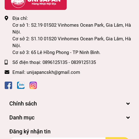
cách nhẹ nhàng, cho làn da sạch thoáng, giữ ẩm
cho da, ngăn ngừa mụn và mang lại cảm giác dễ
Địa chỉ:
chịu, sảng khoái cho phái mạnh.
Cơ sở 1: S2.19 01S02 Vinhomes Ocean Park, Gia Lâm, Hà
Nội.
Với 1 triệu hạt nano scrub nhẹ nhàng massage
Cơ sở 2: S1.10 01S20 Vinhomes Ocean Park, Gia Lâm, Hà
Nội.
sâu, lấy đi lớp da chết và chất bẩn dư thừa
Cơ sở 3: 65 Lê Hồng Phong - TP Ninh Bình.
trên mặt, tới từng lỗ chân lông.
Số điện thoại:
0896125135 - 0839125135
Sử dụng một thời gian sẽ cảm thấy lỗ chân
Email:
unijapancskh@gmail.com
lông được se khít rõ rệt, mụn đầu đen cũng
giảm thấy rõ.
Sữa rửa mặt Gatsby này là sự kết hợp tuyệt
vời giữa Amino giúp dưỡng da, cân bằng độ
Chính sách
ẩm cùng cùng với Powder kiểm soát dầu, giúp
Danh mục
da khô thoáng cả ngày. Da lúc nào cũng căng
mịn và láng.
Đăng ký nhận tin