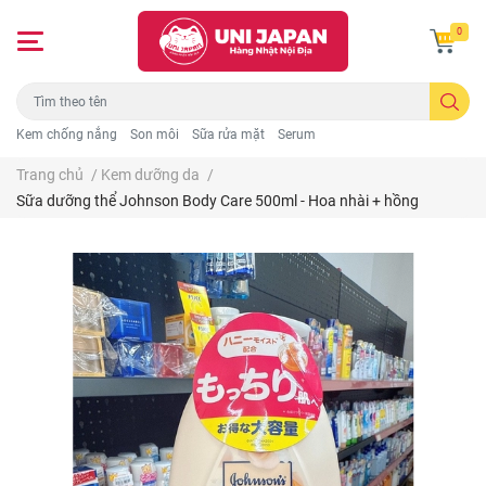
0
Kem chống nắng
Son môi
Sữa rửa mặt
Serum
Trang chủ
/
Kem dưỡng da
/
Sữa dưỡng thể Johnson Body Care 500ml - Hoa nhài + hồng