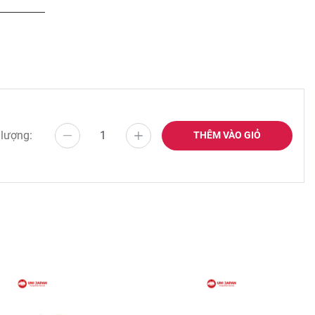
 lượng:
THÊM VÀO GIỎ