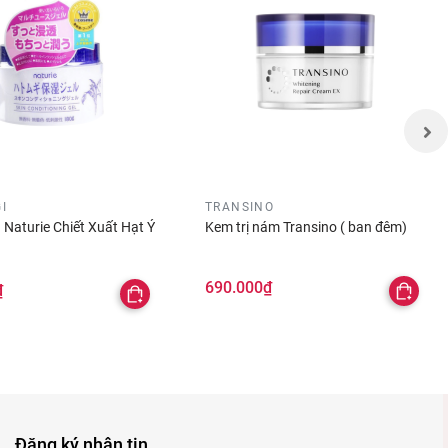
I
TRANSINO
 Naturie Chiết Xuất Hạt Ý
Kem trị nám Transino ( ban đêm)
690.000₫
₫
Đăng ký nhận tin