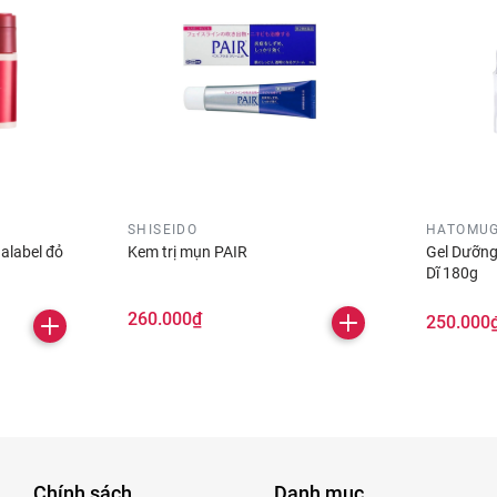
SHISEIDO
HATOMUG
alabel đỏ
Kem trị mụn PAIR
Gel Dưỡng
Dĩ 180g
260.000₫
250.000
Chính sách
Danh mục