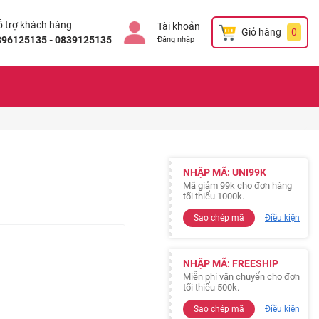
 trợ khách hàng
Tài khoản
Giỏ hàng
0
896125135 - 0839125135
Đăng nhập
NHẬP MÃ: UNI99K
Mã giảm 99k cho đơn hàng
tối thiểu 1000k.
Sao chép mã
Điều kiện
NHẬP MÃ: FREESHIP
Miễn phí vận chuyển cho đơn
tối thiểu 500k.
Sao chép mã
Điều kiện