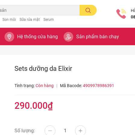
Hỗ
0
Son môi
Sữa rửa mặt
Serum
Hệ thống cửa hàng
Sản phẩm bán chạy
Sets dưỡng da Elixir
Tình trạng:
Còn hàng
|
Mã Bacode:
4909978986391
290.000₫
Số lượng: