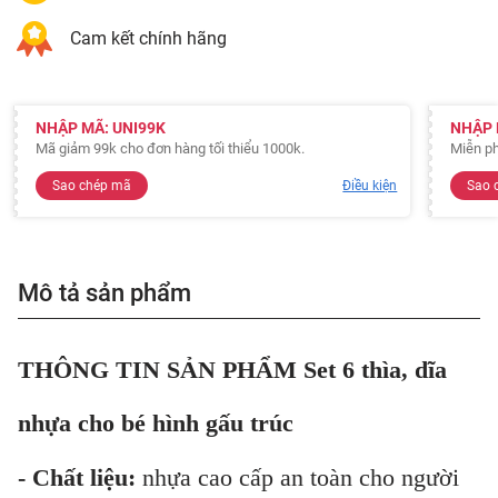
Cam kết chính hãng
NHẬP MÃ: UNI99K
NHẬP 
Mã giảm 99k cho đơn hàng tối thiểu 1000k.
Miễn ph
Sao chép mã
Điều kiện
Sao 
Mô tả sản phẩm
THÔNG TIN SẢN PHẨM Set 6 thìa, dĩa
nhựa cho bé hình gấu trúc
- Chất liệu:
nhựa cao cấp an toàn cho người