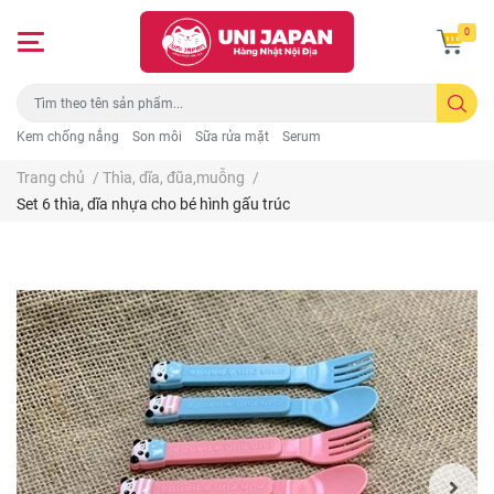
0
Kem chống nắng
Son môi
Sữa rửa mặt
Serum
Trang chủ
/
Thìa, dĩa, đũa,muỗng
/
Set 6 thìa, dĩa nhựa cho bé hình gấu trúc