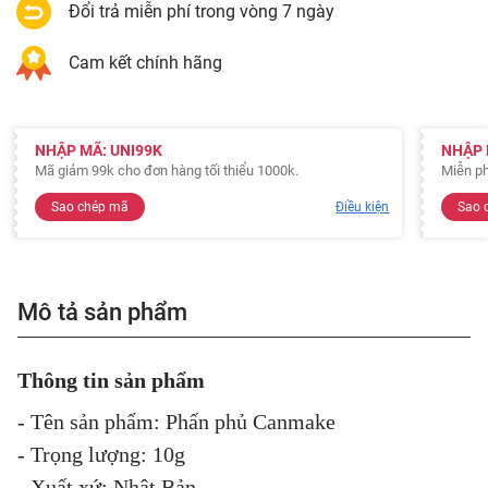
Đổi trả miễn phí trong vòng 7 ngày
Cam kết chính hãng
NHẬP MÃ: UNI99K
NHẬP 
Mã giảm 99k cho đơn hàng tối thiểu 1000k.
Miễn ph
Sao chép mã
Điều kiện
Sao 
Mô tả sản phẩm
Thông tin sản phẩm
- Tên sản phẩm: Phấn phủ Canmake
- Trọng lượng: 10g
- Xuất xứ: Nhật Bản