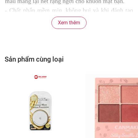
màu mang lại nét rạng ngời cho khuôn mặt bạn.
- Chất phấn mềm mịn, không bụi và khi đánh tạo
cảm giác dễ chịu cho người dùng. Sản phẩm không
Xem thêm
dùng phụ gia khoáng chất để tốt cho làn da.
- Không hoạt chất bề mặt, không chất nhuộm màu
gốc hắc ín, không cồn, không chất tạo hương.
- Chứa các thành phần bảo vệ da, giúp da luôn ẩm
Sản phẩm cùng loại
mịn, sáng khỏe.
3. Đối tượng sử dụng
Phấn phủ Canmake có thể sử dụng cho mọi loại da,
đem lại làn da trắng hồng mịn màng.
4. Hướng dẫn sử dụng
Thứ tự sử dụng như sau: