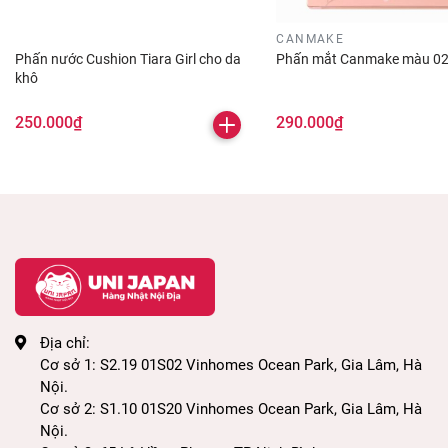
Bước 1: Dùng kem dưỡng da
Bước 2: Kem lót
CANMAKE
Phấn nước Cushion Tiara Girl cho da
Phấn mắt Canmake màu 0
Bước 3: Kem nền
khô
Bước 4: Phấn phủ Canmake
250.000₫
290.000₫
Lưu ý: Nên rũ bớt phấn thừa trước khi dùng bằng
cách vỗ nhẹ bông phấn lên mu bàn tay.
Địa chỉ:
Cơ sở 1: S2.19 01S02 Vinhomes Ocean Park, Gia Lâm, Hà
Nội.
Cơ sở 2: S1.10 01S20 Vinhomes Ocean Park, Gia Lâm, Hà
Nội.