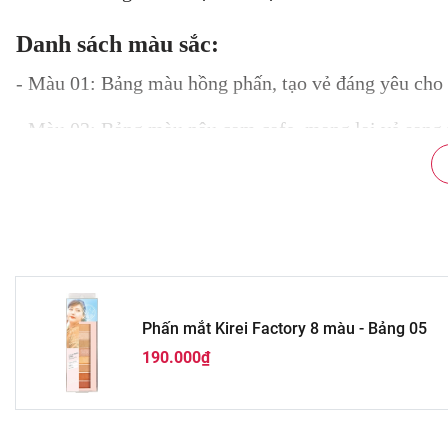
Danh sách màu sắc:
- Màu 01: Bảng màu hồng phấn, tạo vẻ đáng yêu cho 
- Màu 02: Bảng màu nâu cam cafe, mang lại vẻ sang 
- Màu 03: Bảng màu cam san hô, tạo sự quyến rũ cho
- Màu 04: Bảng màu hồng satomi, tạo vẻ dịu dàng và 
- Màu 05: Bảng màu cam nâu, tạo vẻ chững chạc và t
Bảng Phấn Mắt Kirei Factory Duo 8 Màu - Sự lựa c
Phấn mắt Kirei Factory 8 màu - Bảng 05
190.000₫