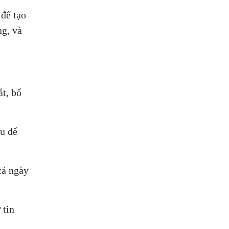
 để tạo
ng, và
ắt, bổ
au để
cả ngày
 tin