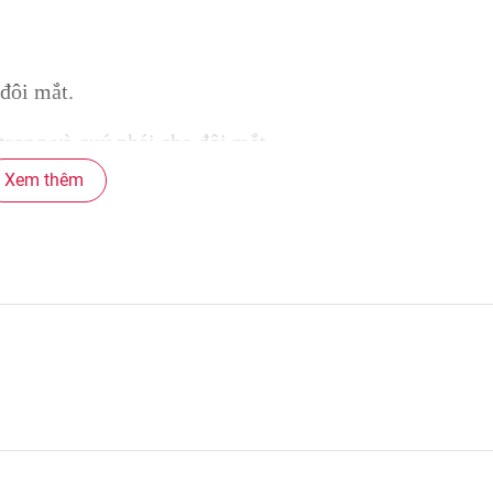
đôi mắt.
trọng và quý phái cho đôi mắt.
Xem thêm
 ánh nhìn.
nữ tính cho đôi mắt.
rưởng thành.
họn tinh tế để tạo nên vẻ đẹp độc đáo cho đôi mắt 