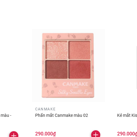
CANMAKE
 màu -
Phấn mắt Canmake màu 02
Kẻ mắt Ki
290.000₫
290.000