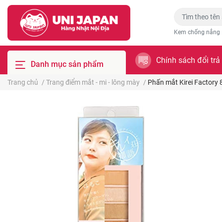
Kem chống nắng
Chính sách đổi trả
Danh mục sản phẩm
Trang chủ
/
Trang điểm mắt - mi - lông mày
/
Phấn mắt Kirei Factory 