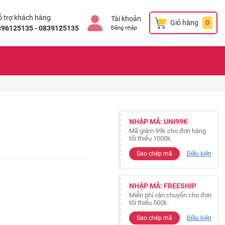
 trợ khách hàng
Tài khoản
Giỏ hàng
0
896125135 - 0839125135
Đăng nhập
NHẬP MÃ: UNI99K
Mã giảm 99k cho đơn hàng
tối thiểu 1000k.
Sao chép mã
Điều kiện
NHẬP MÃ: FREESHIP
Miễn phí vận chuyển cho đơn
tối thiểu 500k.
Sao chép mã
Điều kiện