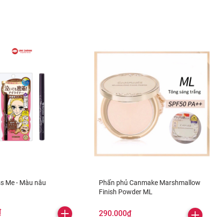
ss Me - Màu nâu
Phấn phủ Canmake Marshmallow
Finish Powder ML
₫
290.000₫