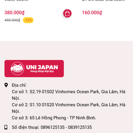
điểm.
Lau toàn bộ mặt, sử dụng thêm bông tẩy trang
380.000₫
160.000₫
nếu cần.
450.000₫
-16%
Sau đó rửa mặt bằng nước sạch và thực hiện
các bước skincare tiếp theo.
Địa chỉ:
Cơ sở 1: S2.19 01S02 Vinhomes Ocean Park, Gia Lâm, Hà
Nội.
Cơ sở 2: S1.10 01S20 Vinhomes Ocean Park, Gia Lâm, Hà
Nội.
Cơ sở 3: 65 Lê Hồng Phong - TP Ninh Bình.
Số điện thoại:
0896125135 - 0839125135