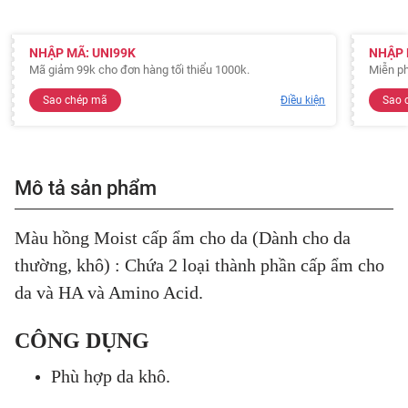
NHẬP MÃ: UNI99K
NHẬP 
Mã giảm 99k cho đơn hàng tối thiểu 1000k.
Miễn ph
Sao chép mã
Điều kiện
Sao 
Mô tả sản phẩm
Màu hồng Moist cấp ẩm cho da (Dành cho da
thường, khô) : Chứa 2 loại thành phần cấp ẩm cho
da và HA và Amino Acid.
CÔNG DỤNG
Phù hợp da khô.