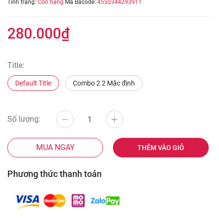
Tình trạng:
Còn hàng
Mã Bacode:
4550344293911
280.000₫
Title:
Default Title
Combo 2 2 Mặc định
Số lượng:
MUA NGAY
THÊM VÀO GIỎ
Phương thức thanh toán