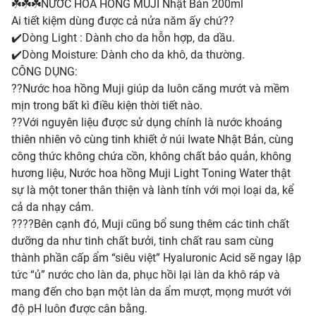
☘️☘️☘️NƯỚC HOA HỒNG MUJI Nhật Bản 200ml
Ai tiết kiệm dùng được cả nửa năm ấy chứ??
✔️Dòng Light : Dành cho da hỗn hợp, da dầu.
✔️Dòng Moisture: Dành cho da khô, da thường.
CÔNG DỤNG:
??Nước hoa hồng Muji giúp da luôn căng mướt và mềm
mịn trong bất kì điều kiện thời tiết nào.
??Với nguyên liệu được sử dụng chính là nước khoáng
thiên nhiên vô cùng tinh khiết ở núi Iwate Nhật Bản, cùng
công thức không chứa cồn, không chất bảo quản, không
hương liệu, Nước hoa hồng Muji Light Toning Water thật
sự là một toner thân thiện và lành tính với mọi loại da, kể
cả da nhạy cảm.
????Bên cạnh đó, Muji cũng bổ sung thêm các tinh chất
dưỡng da như tinh chất bưởi, tinh chất rau sam cùng
thành phần cấp ẩm “siêu việt” Hyaluronic Acid sẽ ngay lập
tức “ủ” nước cho làn da, phục hồi lại làn da khô ráp và
mang đến cho bạn một làn da ẩm mượt, mọng mướt với
độ pH luôn được cân bằng.