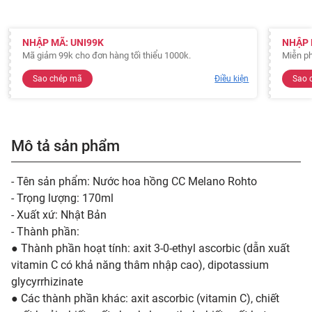
NHẬP MÃ: UNI99K
NHẬP 
Mã giảm 99k cho đơn hàng tối thiểu 1000k.
Miễn ph
Sao chép mã
Điều kiện
Sao 
Mô tả sản phẩm
- Tên sản phẩm: Nước hoa hồng CC Melano Rohto
- Trọng lượng: 170ml
- Xuất xứ: Nhật Bản
- Thành phần:
● Thành phần hoạt tính: axit 3-0-ethyl ascorbic (dẫn xuất
vitamin C có khả năng thâm nhập cao), dipotassium
glycyrrhizinate
● Các thành phần khác: axit ascorbic (vitamin C), chiết