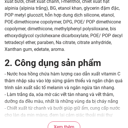
xuất bưởi, chiết xuất chanh, l-menthol, chiết xuất hạt
alpinia (alpinia trắng), BG, etanol khan, glycerin đậm đặc,
POP metyl glucozit, hỗn hợp dung dịch silicone, etanol,
POE-dimethicone copolymer, DPG, POE/ POP dimethicone
copolymer, dimethicone, methylphenyl polysiloxane, bis
ethoxydiglycol cyclohexane dicarboxylate, POE/ POP decyl
tetradecyl ether, paraben, Na citrate, citrate anhydride,
Xanthan gum, edetate, aroma.
2. Công dụng sản phẩm
- Nước hoa hồng chứa hàm lượng cao dẫn xuất vitamin C
thâm nhập sâu vào lớp sừng giảm thiểu và ngăn chặn quá
trình sản xuất sắc tố melanin và ngăn ngừa tàn nhang.
- Làm trắng da, xóa mờ các vết tàn nhang và vết thâm,
dưỡng da đều màu, nhất là những vùng da bị cháy nắng
- Chiết xuất từ chanh và bưởi giúp giữ ẩm, cung cấp nước
cho làn da mịn màng, đem lại cảm giác thoải mái thư
giãn.
Xem thêm