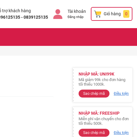
 trợ khách hàng
Tài khoản
Giỏ hàng
0
896125135 - 0839125135
Đăng nhập
NHẬP MÃ: UNI99K
Mã giảm 99k cho đơn hàng
tối thiểu 1000k.
Sao chép mã
Điều kiện
NHẬP MÃ: FREESHIP
Miễn phí vận chuyển cho đơn
tối thiểu 500k.
Sao chép mã
Điều kiện