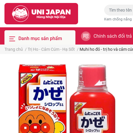
Kem chống nắng
Chính sách đổi trả
Danh mục sản phẩm
Trang chủ
/
Trị Ho - Cảm Cúm - Hạ Sốt
/
Muhi ho đỏ - trị ho và cảm c