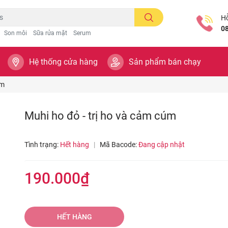
Hỗ
0
Son môi
Sữa rửa mặt
Serum
Hệ thống cửa hàng
Sản phẩm bán chạy
úm
Muhi ho đỏ - trị ho và cảm cúm
Tình trạng:
Hết hàng
|
Mã Bacode:
Đang cập nhật
190.000₫
HẾT HÀNG