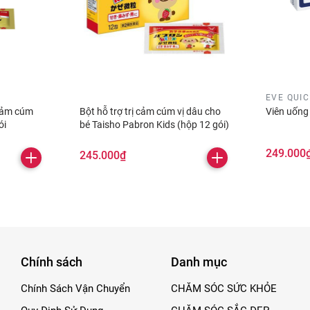
EVE QUI
 cảm cúm
Bột hỗ trợ trị cảm cúm vị dâu cho
Viên uống
ói
bé Taisho Pabron Kids (hộp 12 gói)
249.000
245.000₫
Chính sách
Danh mục
Chính Sách Vận Chuyển
CHĂM SÓC SỨC KHỎE