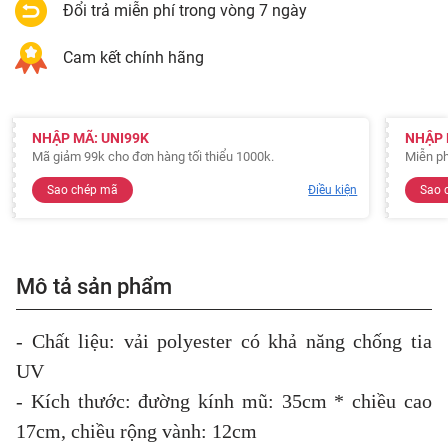
Đổi trả miễn phí trong vòng 7 ngày
Cam kết chính hãng
NHẬP MÃ: UNI99K
NHẬP 
Mã giảm 99k cho đơn hàng tối thiểu 1000k.
Miễn ph
Sao chép mã
Điều kiện
Sao 
Mô tả sản phẩm
- Chất liệu: vải polyester có khả năng chống tia
UV
- Kích thước: đường kính mũ: 35cm * chiều cao
17cm, chiều rộng vành: 12cm