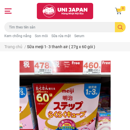
0
Kem chống nắng
Son môi
Sữa rửa mặt
Serum
Trang chủ
/
Sữa meiji 1- 3 thanh air ( 27g x 60 gói )