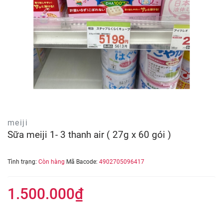
meiji
Sữa meiji 1- 3 thanh air ( 27g x 60 gói )
Tình trạng:
Còn hàng
Mã Bacode:
4902705096417
1.500.000₫