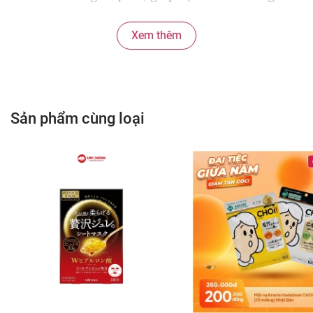
dịu ngay những mệt mỏi, căng thẳng. Mặt nạ sẽ
giúp làm dịu và tan biến đi sự mệt mỏi cho vùng
Xem thêm
da quanh mắt, đồng thời mang lại cho bạn những
giây phút thư giãn tuyệt vời và một đôi mắt tươi
tỉnh hơn sau khi sử dụng.
Sản phẩm cùng loại
Mặt Nạ Xông Hơi Mắt MegRhythm Steam Eye
Mask có 6 hương cho các bạn lựa chọn
Hương Hoa Oải Hương: giúp thư giãn trước
khi ngủ, cho giấc ngủ ngon và sâu hơn.
Hương Hoa Cúc: làm dịu tâm trí căng thẳng,
hỗ trợ thư giãn và giảm stress.