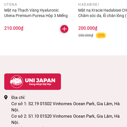
Hương Hoa Hồng: trọn vẹn cho một ngày vui
UTENA
HADABISEI
vẻ.
Mặt nạ Thạch Vàng Hyaluronic
Mặt nạ Kracie Hadabisei CH
Utena Premium Puresa Hộp 3 Miếng
Chăm sóc da, lỗ chân lông 
Hương Cam Yuzu: giải tỏa căng thẳng sau
miếng) - Nhật Bản
một ngày bận rộn.
210.000₫
200.000₫
Hương Rừng: thư giãn như tại spa.
250.000₫
-20%
Không Mùi Hương: dành cho những ai không
thích sản phẩm có mùi.
Thành phần chính và công dụng:
- Mặt nạ mắt hơi nước MegRhythm nhẹ nhàng bao
bọc đôi mắt và vùng mắt làm việc quá sức của bạn
Địa chỉ:
bằng một làn nước ấm thoải mái như đang xông
Cơ sở 1: S2.19 01S02 Vinhomes Ocean Park, Gia Lâm, Hà
hơi cho mắt, giúp bạn trở lại trạng thái thư giãn
Nội.
Cơ sở 2: S1.10 01S20 Vinhomes Ocean Park, Gia Lâm, Hà
sâu.
Nội.
- Hơi nước dễ chịu bao bọc đôi mắt và vùng da