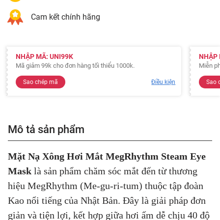
Cam kết chính hãng
NHẬP MÃ: UNI99K
NHẬP 
Mã giảm 99k cho đơn hàng tối thiểu 1000k.
Miễn ph
Sao chép mã
Điều kiện
Sao 
Mô tả sản phẩm
Mặt Nạ Xông Hơi Mắt MegRhythm Steam Eye
Mask
là sản phẩm chăm sóc mắt đến từ thương
hiệu MegRhythm (Me-gu-ri-tum) thuộc tập đoàn
Kao nổi tiếng của Nhật Bản. Đây là giải pháp đơn
giản và tiện lợi, kết hợp giữa hơi ấm dễ chịu 40 độ