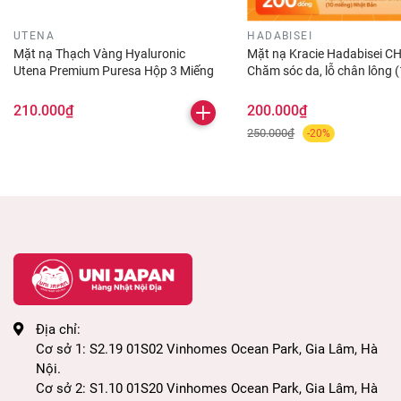
- Ngăn ngừa tình trạng khô da do thiếu nước nên
UTENA
HADABISEI
đặc biệt thích hợp với những chị em có làn da khô
Mặt nạ Thạch Vàng Hyaluronic
Mặt nạ Kracie Hadabisei CH
Utena Premium Puresa Hộp 3 Miếng
Chăm sóc da, lỗ chân lông 
ráp.
miếng) - Nhật Bản
210.000₫
200.000₫
- Cải thiện các vùng da bị thâm, xỉn màu, làm sáng
250.000₫
-20%
và đều màu da.
- Kích thích sản sinh collagen, tế bào da mới khỏe
đẹp hơn.
- Tăng cường sức đề kháng giúp da luôn được khỏe
mạnh, săn chắc.
- Chống lão hóa, làm giảm sự hình thành các nếp
Địa chỉ:
Cơ sở 1: S2.19 01S02 Vinhomes Ocean Park, Gia Lâm, Hà
nhăn.
Nội.
Cơ sở 2: S1.10 01S20 Vinhomes Ocean Park, Gia Lâm, Hà
- Ngoài ra, sử dụng mặt nạ này còn giúp bạn thu