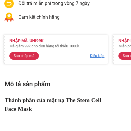
Đổi trả miễn phí trong vòng 7 ngày
Cam kết chính hãng
NHẬP MÃ: UNI99K
NHẬP 
Mã giảm 99k cho đơn hàng tối thiểu 1000k.
Miễn ph
Sao chép mã
Điều kiện
Sao 
Mô tả sản phẩm
Thành phần của mặt nạ The Stem Cell
Face Mask