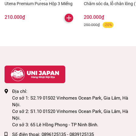
Utena Premium Puresa Hộp 3 Miếng
Chăm sóc da, lỗ chân lông 
Dưỡng ẩm, làm mềm da, tăng cường độ đàn
miếng) - Nhật Bản
210.000₫
200.000₫
hồi, dưỡng da săn chắc, mờ dần nếp nhăn.
250.000₫
-20%
Hỗ trợ trao đổi chất và sản sinh tế bào mới,
mang lại sức sống cho làn da.
Xoa dịu tổn thương của làn da, giảm viêm,
hạn chế xuất hiện sẹo thâm sau khi nổi mụn.
Cân bằng và hạn chế tiết dầu nhờn quá mức ở
da, giảm thiểu xuất hiện mụn.
Địa chỉ:
Cơ sở 1: S2.19 01S02 Vinhomes Ocean Park, Gia Lâm, Hà
3. Hướng dẫn sử dụng mặt nạ dưỡng da
Nội.
Cơ sở 2: S1.10 01S20 Vinhomes Ocean Park, Gia Lâm, Hà
Mitomo Natural Jojoba Oil Soothing:
Nội.
Cơ sở 3: 65 Lê Hồng Phong - TP Ninh Bình.
​Bước 1: Rửa sạch mặt với sữa rửa mặt và lau
khô.
Số điện thoại:
0896125135 - 0839125135