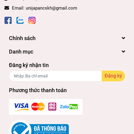
Bước 2: Lấy miếng mặt nạ ra khỏi túi, đắp lên
Email:
unijapancskh@gmail.com
mặt, tránh chạm vào vùng mắt.
Bước 3: Thư giãn trong vòng 20 - 30 phút.
Bước 4: Gỡ mặt nạ và sửa sạch lại với nước.
Chính sách
Danh mục
Đăng ký nhận tin
Đăng ký
Phương thức thanh toán