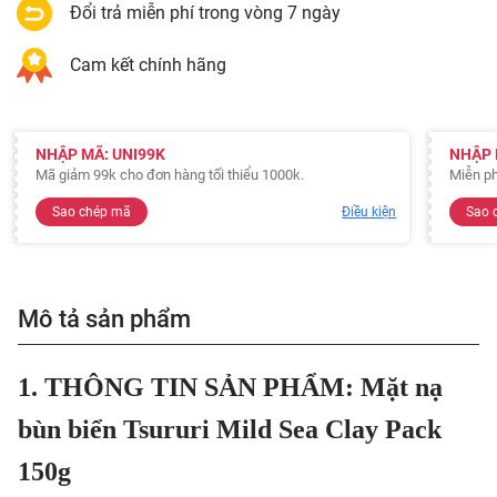
Đổi trả miễn phí trong vòng 7 ngày
Cam kết chính hãng
NHẬP MÃ: UNI99K
NHẬP 
Mã giảm 99k cho đơn hàng tối thiểu 1000k.
Miễn ph
Sao chép mã
Điều kiện
Sao 
Mô tả sản phẩm
1. THÔNG TIN SẢN PHẨM: Mặt nạ
bùn biển Tsururi Mild Sea Clay Pack
150g