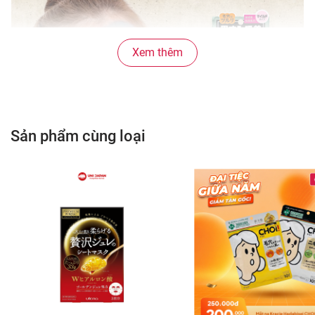
Xem thêm
Sản phẩm cùng loại
Các thành phần chính là bùn biển Okinawa,
tảo nâu, lô hội tiếp thêm “sức sống” đặc biệt
cho da
Với bản chất nhiều vitamin và khoáng chất thiết