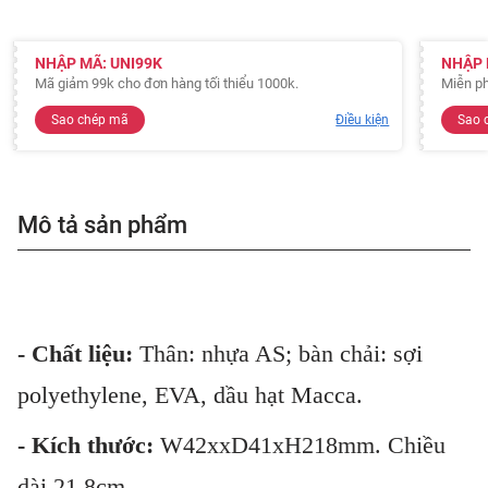
NHẬP MÃ: UNI99K
NHẬP 
Mã giảm 99k cho đơn hàng tối thiểu 1000k.
Miễn ph
Sao chép mã
Điều kiện
Sao 
Mô tả sản phẩm
- Chất liệu:
Thân: nhựa AS; bàn chải: sợi
polyethylene, EVA, dầu hạt Macca.
- Kích thước:
W42xxD41xH218mm. Chiều
dài 21.8cm