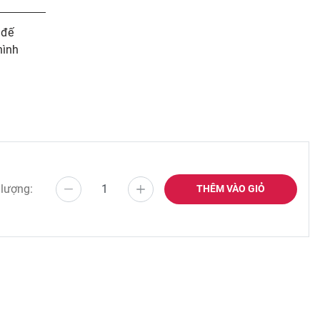
 đế
hình
 lượng:
THÊM VÀO GIỎ