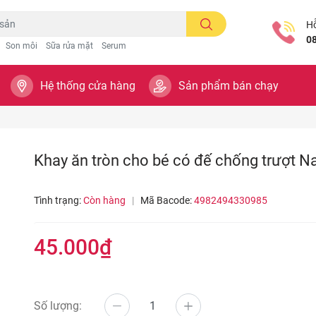
Hỗ
0
Son môi
Sữa rửa mặt
Serum
Hệ thống cửa hàng
Sản phẩm bán chạy
Khay ăn tròn cho bé có đế chống trượt 
Tình trạng:
Còn hàng
|
Mã Bacode:
4982494330985
45.000₫
Số lượng: