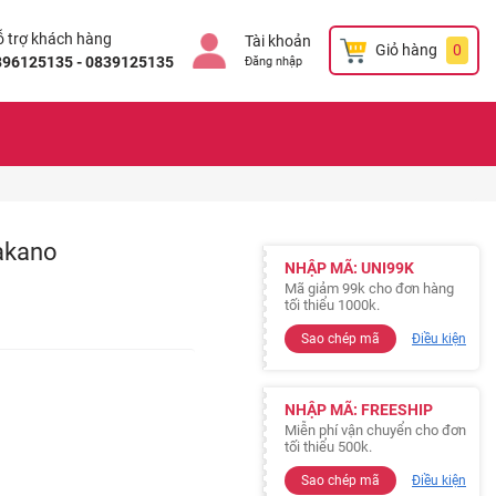
 trợ khách hàng
Tài khoản
Giỏ hàng
0
896125135 - 0839125135
Đăng nhập
Nakano
NHẬP MÃ: UNI99K
Mã giảm 99k cho đơn hàng
tối thiểu 1000k.
Sao chép mã
Điều kiện
NHẬP MÃ: FREESHIP
Miễn phí vận chuyển cho đơn
tối thiểu 500k.
Sao chép mã
Điều kiện