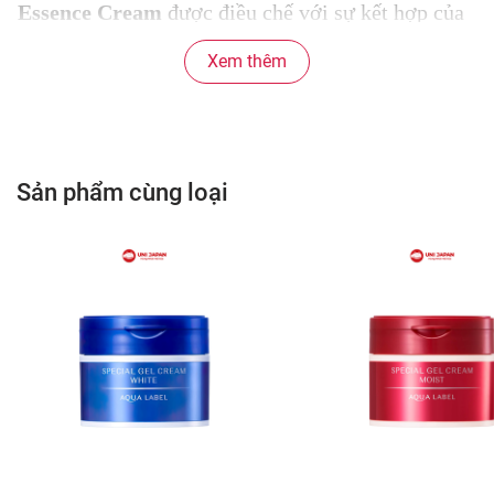
Essence Cream
được điều chế với sự kết hợp của
nhiều thành phần dưỡng chất quý giá giúp nuôi
Xem thêm
dưỡng làn da trắng hồng tự nhiên, mờ vết thâm
nám, nếp nhăn, và các dấu hiệu lão hóa, giúp làn
da khỏe mạnh, trẻ trung, tươi tắn và tràn đầy sức
sống. Chất kem trắng muốt mềm mượt nhanh
Sản phẩm cùng loại
chóng thẩm thấu vào da được rất nhiều chị em phụ
nữ yêu thích.
2. CÔNG DỤNG: