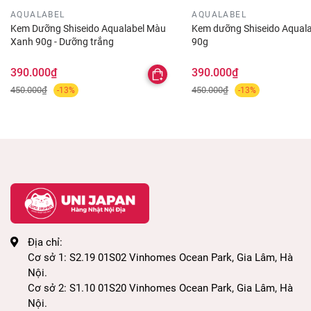
AQUALABEL
AQUALABEL
Kem Dưỡng Shiseido Aqualabel Màu
Kem dưỡng Shiseido Aquala
Xanh 90g - Dưỡng trắng
90g
390.000₫
390.000₫
450.000₫
450.000₫
-13%
-13%
• Kem dưỡng Meishoku Whitening Essence
Cream
cung cấp độ ẩm cho da, giúp da mịn màng,
Địa chỉ:
căng mượt, ngăn chặn tình trạng khô da, bong tróc.
Cơ sở 1: S2.19 01S02 Vinhomes Ocean Park, Gia Lâm, Hà
Nội.
• Tinh chất dưỡng trắng da an toàn được chiết xuất
Cơ sở 2: S1.10 01S20 Vinhomes Ocean Park, Gia Lâm, Hà
từ thiên nhiên giúp cải thiện vùng da bị cháy nắng,
Nội.