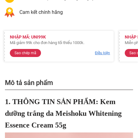
Cam kết chính hãng
NHẬP MÃ: UNI99K
NHẬP 
Mã giảm 99k cho đơn hàng tối thiểu 1000k.
Miễn ph
Sao chép mã
Điều kiện
Sao 
Mô tả sản phẩm
1. THÔNG TIN SẢN PHẨM: Kem
dưỡng trắng da Meishoku Whitening
Essence Cream 55g