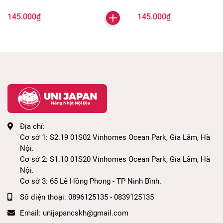
việc tập đánh răng.
145.000₫
145.000₫
- Đây là loại kem đáng răng nuốt được nên rất
thích hợp cho các bé dưới 3 tuổi khi bé tập đánh
răng, và các bé chưa biết tự nhổ kem ra ngoài khi
đánh.
- Thành phần hương trái cây tự nhiên thơm mát và
ngọt nhẹ cho bé luôn thích thú khi được đánh răng
Địa chỉ:
hàng ngày.
Cơ sở 1: S2.19 01S02 Vinhomes Ocean Park, Gia Lâm, Hà
Nội.
Hướng dẫn sử dụng
Cơ sở 2: S1.10 01S20 Vinhomes Ocean Park, Gia Lâm, Hà
Nội.
- Dùng với bàn chải dành riêng cho bé. Chú ý làm
Cơ sở 3: 65 Lê Hồng Phong - TP Ninh Bình.
sạch bàn chải trước và sau khi đánh răng.
Số điện thoại:
0896125135 - 0839125135
Email:
unijapancskh@gmail.com
- Cho một lượng nhỏ bằng hạt đậu lên bàn chải.