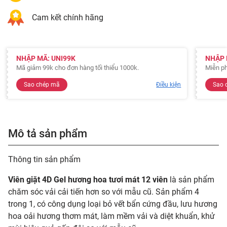
Cam kết chính hãng
NHẬP MÃ: UNI99K
NHẬP 
Mã giảm 99k cho đơn hàng tối thiểu 1000k.
Miễn ph
Sao chép mã
Điều kiện
Sao 
Mô tả sản phẩm
Thông tin sản phẩm
Viên giặt 4D Gel hương hoa tươi mát 12 viên
là sản phẩm
chăm sóc vải cải tiến hơn so với mẫu cũ. Sản phẩm 4
trong 1, có công dụng loại bỏ vết bẩn cứng đầu, lưu hương
hoa oải hương thơm mát, làm mềm vải và diệt khuẩn, khử