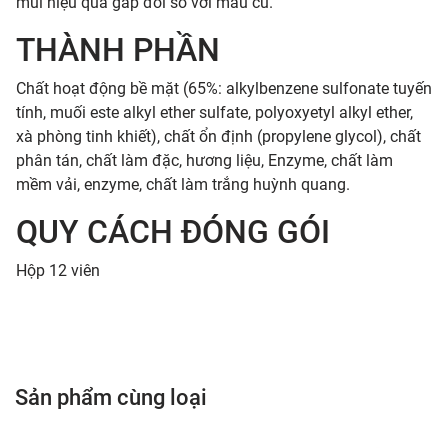
mùi hiệu quả gấp đôi so với mẫu cũ.
THÀNH PHẦN
Chất hoạt động bề mặt (65%: alkylbenzene sulfonate tuyến
tính, muối este alkyl ether sulfate, polyoxyetyl alkyl ether,
xà phòng tinh khiết), chất ổn định (propylene glycol), chất
phân tán, chất làm đặc, hương liệu, Enzyme, chất làm
mềm vải, enzyme, chất làm trắng huỳnh quang.
QUY CÁCH ĐÓNG GÓI
Hộp 12 viên
Sản phẩm cùng loại