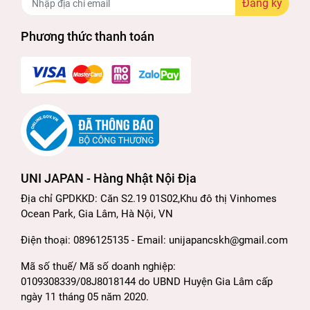
Đăng ký
Phương thức thanh toán
UNI JAPAN - Hàng Nhật Nội Địa
Địa chỉ GPDKKD: Căn S2.19 01S02,Khu đô thị Vinhomes
Ocean Park, Gia Lâm, Hà Nội, VN
Điện thoại: 0896125135 - Email: unijapancskh@gmail.com
Mã số thuế/ Mã số doanh nghiệp:
0109308339/08J8018144 do UBND Huyện Gia Lâm cấp
ngày 11 tháng 05 năm 2020.