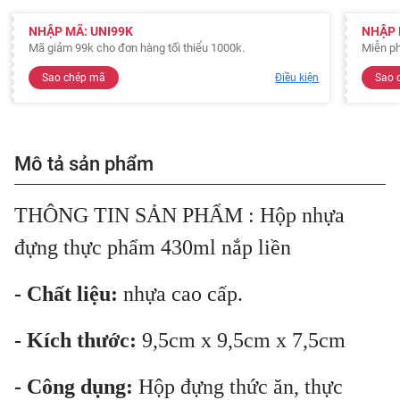
NHẬP MÃ: UNI99K
NHẬP 
Mã giảm 99k cho đơn hàng tối thiểu 1000k.
Miễn ph
Sao chép mã
Điều kiện
Sao 
Mô tả sản phẩm
THÔNG TIN SẢN PHẨM : Hộp nhựa
đựng thực phẩm 430ml nắp liền
- Chất liệu:
nhựa cao cấp.
- Kích thước:
9,5cm x 9,5cm x 7,5cm
- Công dụng:
Hộp đựng thức ăn, thực