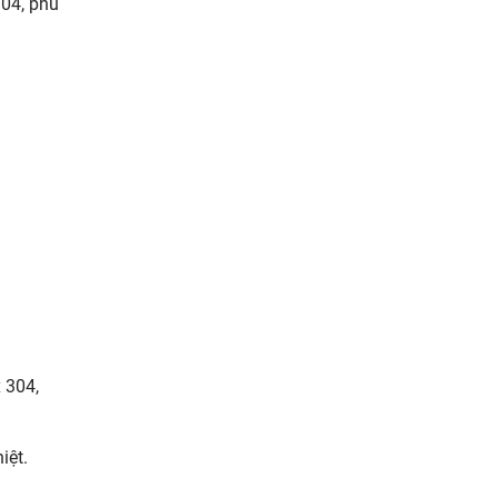
304, phủ
 304,
iệt.