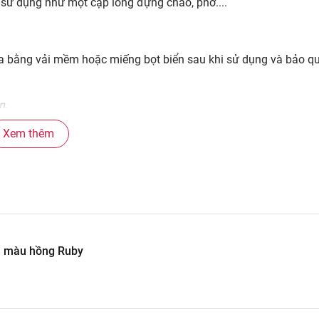
 sử dụng như một cặp lồng đựng cháo, phở....
a bằng vải mềm hoặc miếng bọt biển sau khi sử dụng và bảo qu
n
.
Xem thêm
ml màu hồng Ruby