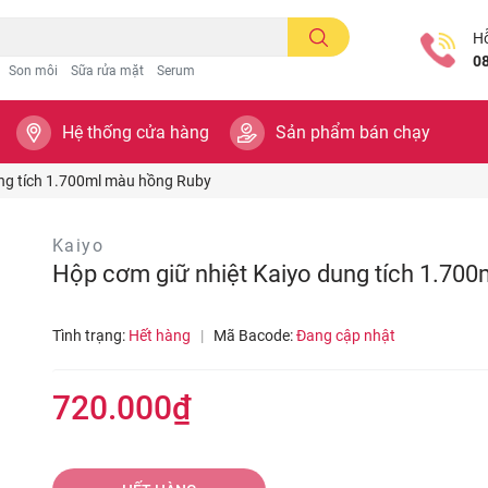
Hỗ
0
Son môi
Sữa rửa mặt
Serum
Hệ thống cửa hàng
Sản phẩm bán chạy
ung tích 1.700ml màu hồng Ruby
Kaiyo
Hộp cơm giữ nhiệt Kaiyo dung tích 1.70
Tình trạng:
Hết hàng
|
Mã Bacode:
Đang cập nhật
720.000₫