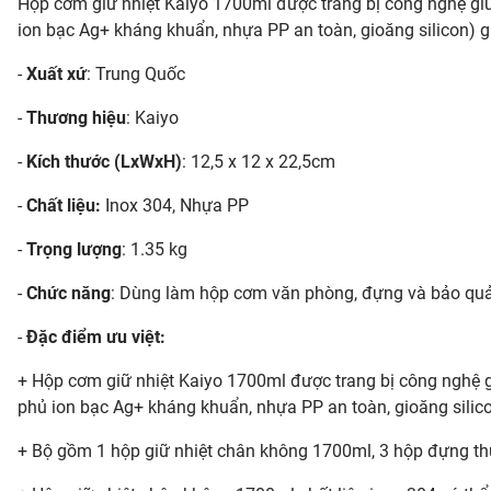
Hộp cơm giữ nhiệt Kaiyo 1700ml được trang bị công nghệ giữ 
ion bạc Ag+ kháng khuẩn, nhựa PP an toàn, gioăng silicon) gi
-
Xuất xứ
: Trung Quốc
-
Thương hiệu
: Kaiyo
-
Kích thước (LxWxH)
: 12,5 x 12 x 22,5cm
-
Chất liệu:
Inox 304, Nhựa PP
-
Trọng lượng
: 1.35 kg
-
Chức năng
: Dùng làm hộp cơm văn phòng, đựng và bảo quản
-
Đặc điểm ưu việt:
+ Hộp cơm giữ nhiệt Kaiyo 1700ml được trang bị công nghệ gi
phủ ion bạc Ag+ kháng khuẩn, nhựa PP an toàn, gioăng silico
+ Bộ gồm 1 hộp giữ nhiệt chân không 1700ml, 3 hộp đựng thự