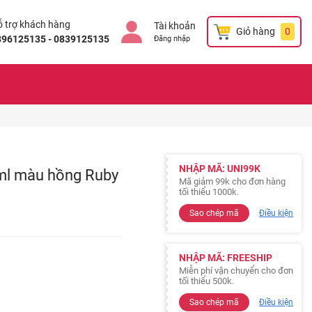
 trợ khách hàng
Tài khoản
Giỏ hàng
0
896125135 - 0839125135
Đăng nhập
NHẬP MÃ: UNI99K
0ml màu hồng Ruby
Mã giảm 99k cho đơn hàng
tối thiểu 1000k.
Sao chép mã
Điều kiện
NHẬP MÃ: FREESHIP
Miễn phí vận chuyển cho đơn
tối thiểu 500k.
Sao chép mã
Điều kiện