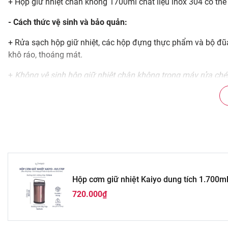
+ Hộp giữ nhiệt chân không 1700ml chất liệu inox 304 có thể
- Cách thức vệ sinh và bảo quản:
+ Rửa sạch hộp giữ nhiệt, các hộp đựng thực phẩm và bộ đũ
khô ráo, thoáng mát.
+
Không vệ sinh hộp giữ nhiệt chân không trong máy rửa ché
+ Không sử dụng trong lò vi sóng.
Hộp cơm giữ nhiệt Kaiyo dung tích 1.700
720.000₫