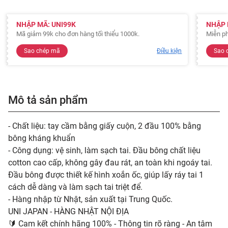
NHẬP MÃ: UNI99K
NHẬP 
Mã giảm 99k cho đơn hàng tối thiểu 1000k.
Miễn ph
Sao chép mã
Điều kiện
Sao 
Mô tả sản phẩm
- Chất liệu: tay cầm bằng giấy cuộn, 2 đầu 100% bằng
bông kháng khuẩn
- Công dụng: vệ sinh, làm sạch tai. Đầu bông chất liệu
cotton cao cấp, không gây đau rát, an toàn khi ngoáy tai.
Đầu bông được thiết kế hình xoắn ốc, giúp lấy ráy tai 1
cách dễ dàng và làm sạch tai triệt để.
- Hàng nhập từ Nhật, sản xuất tại Trung Quốc.
UNI JAPAN - HÀNG NHẬT NỘI ĐỊA
🔰 Cam kết chính hãng 100% - Thông tin rõ ràng - An tâm