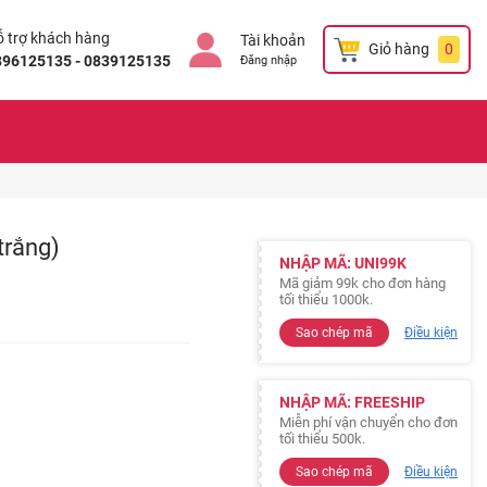
 trợ khách hàng
Tài khoản
Giỏ hàng
0
896125135 - 0839125135
Đăng nhập
trắng)
NHẬP MÃ: UNI99K
Mã giảm 99k cho đơn hàng
tối thiểu 1000k.
Sao chép mã
Điều kiện
NHẬP MÃ: FREESHIP
Miễn phí vận chuyển cho đơn
tối thiểu 500k.
Sao chép mã
Điều kiện