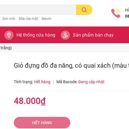
Hỗ
0
Son môi
Sữa rửa mặt
Serum
Hệ thống cửa hàng
Sản phẩm bán chạy
 trắng)
Giỏ đựng đồ đa năng, có quai xách (màu 
Tình trạng:
Hết hàng
|
Mã Bacode:
Đang cập nhật
48.000₫
HẾT HÀNG