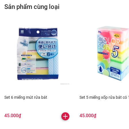
21 ngày
Sản phẩm cùng loại
------------------------------------------
Hotline : 0896.125.135
CH1 : S2.19 Vinhomes Ocean Park- Gia
Lâm- Hà Nội
CH2 : S1.10 Vinhomes Ocean Park- Gia
Lâm- Hà Nội
CH3: 65 Lê Hồng Phong - Tp. Ninh
Set 6 miếng mút rửa bát
Set 5 miếng xốp rửa bát có 
Bình
45.000₫
45.000₫