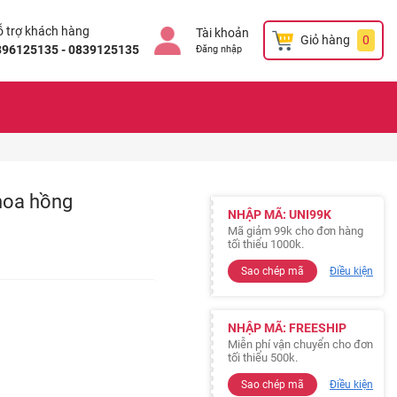
 trợ khách hàng
Tài khoản
Giỏ hàng
0
896125135 - 0839125135
Đăng nhập
hoa hồng
NHẬP MÃ: UNI99K
Mã giảm 99k cho đơn hàng
tối thiểu 1000k.
Sao chép mã
Điều kiện
NHẬP MÃ: FREESHIP
Miễn phí vận chuyển cho đơn
tối thiểu 500k.
Sao chép mã
Điều kiện