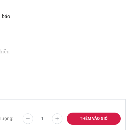
m bảo
chiều
 chịu.
 lượng:
THÊM VÀO GIỎ