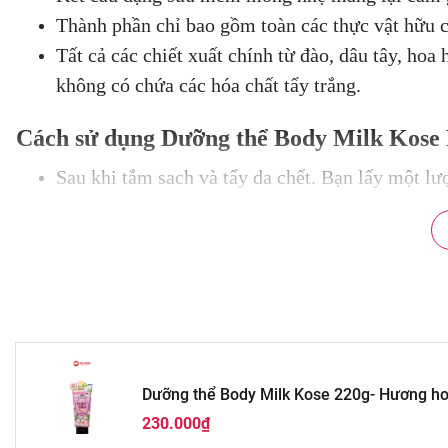
Thành phần chỉ bao gồm toàn các thực vật hữu c
Tất cả các chiết xuất chính từ đào, dâu tây, hoa
không có chứa các hóa chất tẩy trắng.
Cách sử dụng Dưỡng thể Body Milk Kose 
Sau khi tắm sach và tẩy da chết. Bạn lấy một lư
xuôi từ trên xuống
Massage nhẹ nhàng để các dưỡng chất thẩm thấu
Sử dụng và buổi tối hàng ngày để đạt được hiệu 
Trước khi ra đường vào ban ngày nên dùng thêm
Dưỡng thể Body Milk Kose 220g- Hương h
230.000₫