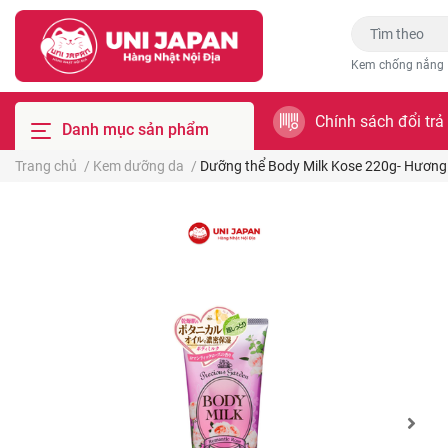
Kem chống nắng
Chính sách đổi trả
Danh mục sản phẩm
Trang chủ
/
Kem dưỡng da
/
Dưỡng thể Body Milk Kose 220g- Hương