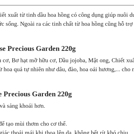
t xuất từ tinh dầu hoa hồng có công dụng giúp nuôi 
c sống. Ngoài ra các tinh chất từ hoa hồng cũng hỗ trợ
se Precious Garden 220g
 cơ, Bơ hạt mỡ hữu cơ, Dầu jojoba, Mật ong, Chiết xu
 hoa quả tự nhiên như dâu, đào, hoa oải hương,... cho
e Precious Garden 220g
 và sảng khoái hơn.
để tạo mùi thơm cho cơ thể.
c thoải mái khi thoa lên da, không bết rít khó chịu.