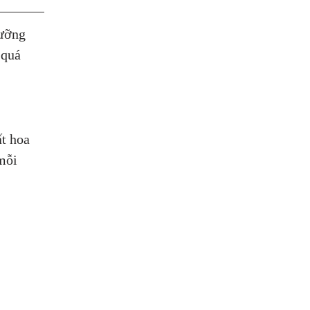
dưỡng
 quá
ất hoa
 mỗi