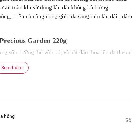
ơ an toàn khi sử dụng lâu dài không kích ứng.
 hồng,.. đều có công dụng giúp da sáng mịn lâu dài , đả
Precious Garden 220g
ợng sữa dưỡng thể vừa đủ, và bắt đầu thoa lên da theo 
Xem thêm
 vào sâu trong da, đồng thời mùi hương cũng cực kỳ dễ
quả tốt nhất
 kem chống nắng để bảo vệ làn da.
oa hồng
Số