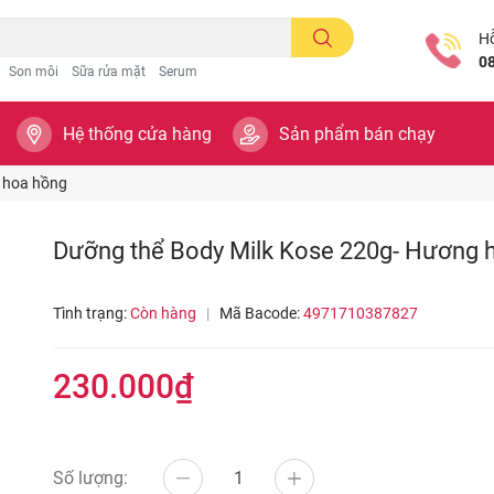
Hỗ
0
Son môi
Sữa rửa mặt
Serum
Hệ thống cửa hàng
Sản phẩm bán chạy
 hoa hồng
Dưỡng thể Body Milk Kose 220g- Hương 
Tình trạng:
Còn hàng
|
Mã Bacode:
4971710387827
230.000₫
Số lượng: