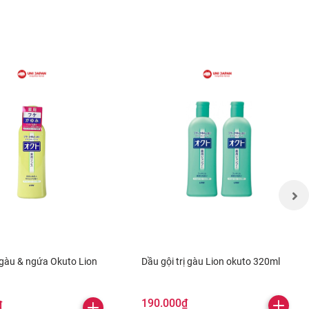
ị gàu & ngứa Okuto Lion
Dầu gội trị gàu Lion okuto 320ml
190.000₫
₫