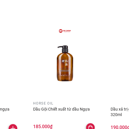
tạo bọt
 nhàng xoa lên tóc và massage nhẹ nhàng khoảng 5 phút
HORSE OIL
u ngựa
Dầu Gội Chiết xuất từ dầu Ngựa
Dầu xả tr
320ml
185.000₫
190.000