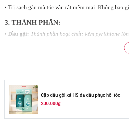
• Trị sạch gàu mà tóc vẫn rất mềm mại. Không bao gi
3. THÀNH PHẦN:
• Dầu gội:
Thành phần hoạt chất: kẽm pyrithione lỏn
hydroxy-3-(trimethylammonio)propyl] guar gum clorua,
ether sulfat, nước Natri oxit, anhydrous citric acid,
natri lauryl sulfat, hương liệu, axit béo dầu dừa mon
xylenesulfonate, methylpolysiloxane polyme hóa cao, 
• Dầu xả:
Hoạt chất: kẽm pyrithione lỏng Các thành 
cetanol, methylpolysiloxane trùng hợp cao (1), rượu 
Cặp dầu gội xả HS da dầu phục hồi tóc
lỏng, rượu benzyl, hương thơm, anhydrous citric aci
230.000₫
bột ngọc trai
4. HƯỚNG DẪN SỬ DỤNG: