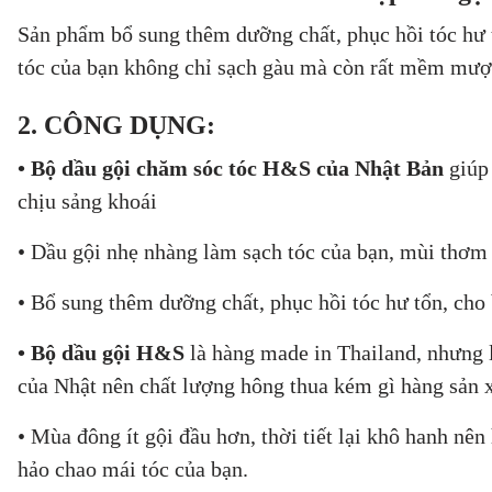
Sản phẩm bổ sung thêm dưỡng chất, phục hồi tóc hư 
tóc của bạn không chỉ sạch gàu mà còn rất mềm mượ
2. CÔNG DỤNG:
• Bộ dầu gội chăm sóc tóc H&S của Nhật Bản
giúp 
chịu sảng khoái
• Dầu gội nhẹ nhàng làm sạch tóc của bạn, mùi thơm 
• Bổ sung thêm dưỡng chất, phục hồi tóc hư tổn, ch
• Bộ dầu gội H&S
là hàng made in Thailand, nhưng lạ
của Nhật nên chất lượng hông thua kém gì hàng sản x
• Mùa đông ít gội đầu hơn, thời tiết lại khô hanh nên
hảo chao mái tóc của bạn.