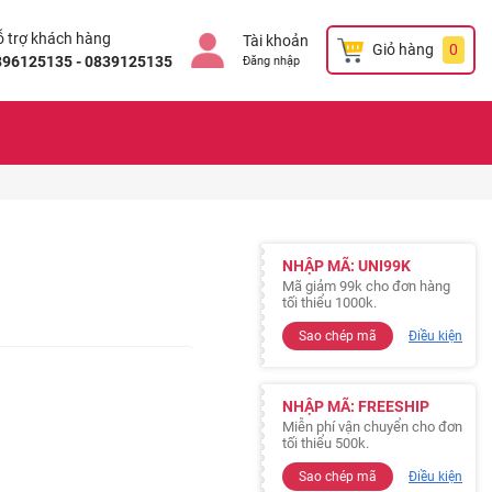
 trợ khách hàng
Tài khoản
Giỏ hàng
0
896125135 - 0839125135
Đăng nhập
NHẬP MÃ: UNI99K
Mã giảm 99k cho đơn hàng
tối thiểu 1000k.
Sao chép mã
Điều kiện
NHẬP MÃ: FREESHIP
Miễn phí vận chuyển cho đơn
tối thiểu 500k.
Sao chép mã
Điều kiện