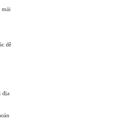
, mái
ác dễ
i địa
hoàn