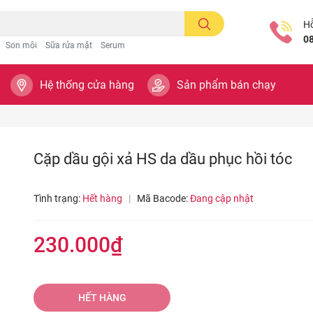
Hỗ
0
Son môi
Sữa rửa mặt
Serum
Hệ thống cửa hàng
Sản phẩm bán chạy
Cặp dầu gội xả HS da dầu phục hồi tóc
Tình trạng:
Hết hàng
|
Mã Bacode:
Đang cập nhật
230.000₫
HẾT HÀNG