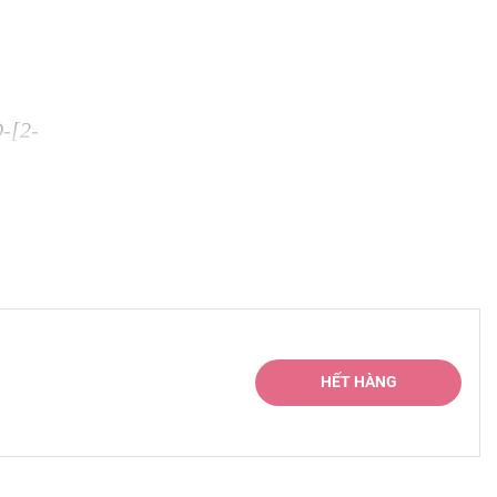
O-[2-
ryl
inone,
loride,
inone
at đồng,
HẾT HÀNG