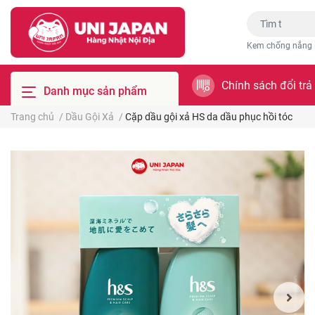
Kem chống nắng
Chính sách đổi trả
Danh mục sản phẩm
Trang chủ
/
Dầu Gội Xả
/
Cặp dầu gội xả HS da dầu phục hồi tóc