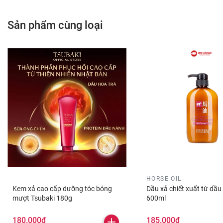
• Làm ướt tóc
Sản phẩm cùng loại
• Lấy một lượng dầu gội ra tay và thêm chút nước để 
• Cho dầu gội lên tóc và gội sạch với nước
• Sau khi gội đầu xong hãy lấy dầu xả ra tay và nhẹ
• Xả sạch với nước là xong rồi nhé !
HORSE OIL
Kem xả cao cấp dưỡng tóc bóng
Dầu xả chiết xuất từ dầ
mượt Tsubaki 180g
600ml
180.000₫
185.000₫