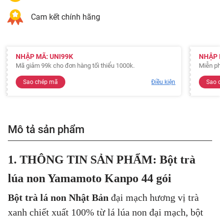
Cam kết chính hãng
NHẬP MÃ: UNI99K
NHẬP 
Mã giảm 99k cho đơn hàng tối thiểu 1000k.
Miễn ph
Sao chép mã
Điều kiện
Sao 
Mô tả sản phẩm
1. THÔNG TIN SẢN PHẨM: Bột trà
lúa non Yamamoto Kanpo 44 gói
Bột trà lá non Nhật Bản
đại mạch hương vị trà
xanh chiết xuất 100% từ lá lúa non đại mạch, bột