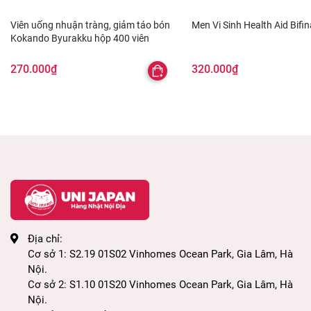
Viên uống nhuận tràng, giảm táo bón
Men Vi Sinh Health Aid Bifin
Kokando Byurakku hộp 400 viên
270.000₫
320.000₫
Hỗ trợ người đang theo chế độ ăn kiêng và
duy trì cơ thể khỏe mạnh.
Làm đẹp da,chống lão,thải độc tố ra ngoài cơ
thể
Phòng chống ung thu,hỗ trợ điều trị các bệnh
Địa chỉ:
đường ruột,mụn nhọ
Cơ sở 1: S2.19 01S02 Vinhomes Ocean Park, Gia Lâm, Hà
Hỗ trợ tiêu hóa bằng cách cải thiện việc sản
Nội.
xuất axit hydrochloric trong dạ dày nhơ bổ
Cơ sở 2: S1.10 01S20 Vinhomes Ocean Park, Gia Lâm, Hà
Nội.
xung natri hữu cơ