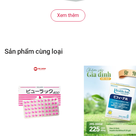
Xem thêm
2. CÔNG DỤNG:
Sản phẩm cùng loại
Tăng cường sức khỏe,sức đề kháng cho cơ thể
Bù đắp lượng vitamin,khoáng chất và chất xơ
mà cơ thể thiếu hụt,