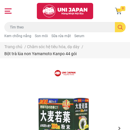
0
Kem chống nắng
Son môi
Sữa rửa mặt
Serum
Trang chủ
/
Chăm sóc hệ tiêu hóa, dạ dày
/
Bột trà lúa non Yamamoto Kanpo 44 gói