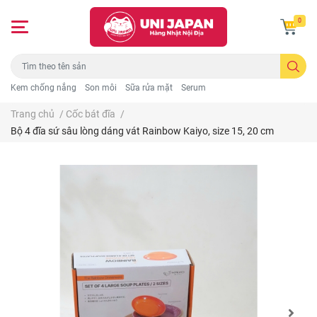
0
Kem chống nắng
Son môi
Sữa rửa mặt
Serum
Trang chủ
/
Cốc bát đĩa
/
Bộ 4 đĩa sứ sâu lòng dáng vát Rainbow Kaiyo, size 15, 20 cm