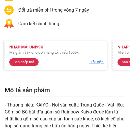
Đổi trả miễn phí trong vòng 7 ngày
Cam kết chính hãng
NHẬP MÃ: UNI99K
NHẬP 
Mã giảm 99k cho đơn hàng tối thiểu 1000k.
Miễn ph
Sao chép mã
Điều kiện
Sao 
Mô tả sản phẩm
- Thương hiệu: KAIYO - Nơi sản xuất: Trung Quốc - Vật liệu:
Gốm sứ Bộ bát đĩa gốm sứ Rainbow Kaiyo được làm từ
chất liệu gốm sứ cao cấp an toàn sức khoẻ, có kích cỡ phù
hợp sử dụng trong các bữa ăn hàng ngày. Thiết kế hiện