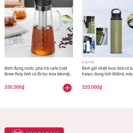
KAIYO
Bình đựng nước, pha trà cafe Cold
Bình giữ nhiệt inox 304 có lư
Brew thủy tinh có lõi lọc inox Momiji
Kaiyo, dung tích 800ml, mà
1500ml
Olive
330.000₫
320.000₫