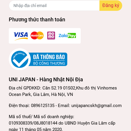
Đăng ký
Phương thức thanh toán
UNI JAPAN - Hàng Nhật Nội Địa
Địa chỉ GPDKKD: Căn S2.19 01S02,Khu đô thị Vinhomes
Ocean Park, Gia Lâm, Hà Nội, VN
Điện thoại: 0896125135 - Email: unijapancskh@gmail.com
Mã số thuế/ Mã số doanh nghiệp:
0109308339/08J8018144 do UBND Huyện Gia Lâm cấp
ngày 11 tháng 05 năm 2020.