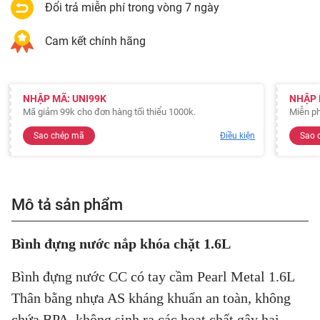
Đổi trả miễn phí trong vòng 7 ngày
Cam kết chính hãng
NHẬP MÃ: UNI99K
NHẬP 
Mã giảm 99k cho đơn hàng tối thiểu 1000k.
Miễn ph
Sao chép mã
Điều kiện
Sao 
Mô tả sản phẩm
Bình đựng nước nắp khóa chặt 1.6L
Bình đựng nước CC có tay cầm Pearl Metal 1.6L
Thân bằng nhựa AS kháng khuẩn an toàn, không
chứa BPA, không sinh ra các hoạt chất gây hại