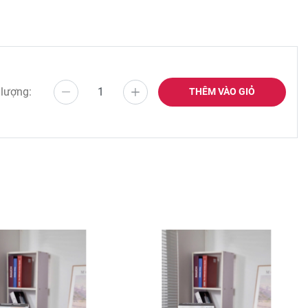
 lượng:
THÊM VÀO GIỎ