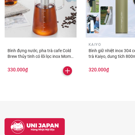
KAIYO
Bình đựng nước, pha trà cafe Cold
Bình giữ nhiệt inox 304 có
Brew thủy tinh có lõi lọc inox Momiji
trà Kaiyo, dung tích 800
1500ml
xanh Olive
330.000₫
320.000₫