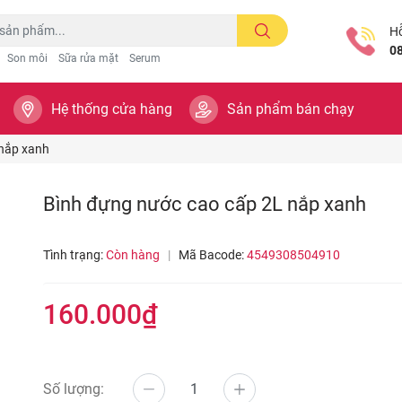
Hỗ
0
Son môi
Sữa rửa mặt
Serum
Hệ thống cửa hàng
Sản phẩm bán chạy
 nắp xanh
Bình đựng nước cao cấp 2L nắp xanh
Tình trạng:
Còn hàng
|
Mã Bacode:
4549308504910
160.000₫
Số lượng: