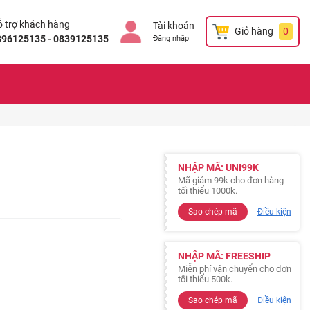
 trợ khách hàng
Tài khoản
Giỏ hàng
0
896125135 - 0839125135
Đăng nhập
NHẬP MÃ: UNI99K
Mã giảm 99k cho đơn hàng
tối thiểu 1000k.
Sao chép mã
Điều kiện
NHẬP MÃ: FREESHIP
Miễn phí vận chuyển cho đơn
tối thiểu 500k.
Sao chép mã
Điều kiện