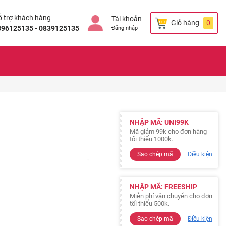
 trợ khách hàng
Tài khoản
Giỏ hàng
0
896125135 - 0839125135
Đăng nhập
NHẬP MÃ: UNI99K
Mã giảm 99k cho đơn hàng
tối thiểu 1000k.
Sao chép mã
Điều kiện
NHẬP MÃ: FREESHIP
Miễn phí vận chuyển cho đơn
tối thiểu 500k.
Sao chép mã
Điều kiện