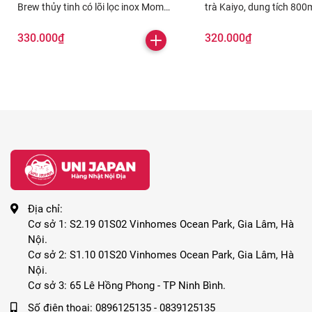
Brew thủy tinh có lõi lọc inox Momiji
trà Kaiyo, dung tích 800
1500ml
xanh Olive
330.000₫
320.000₫
Địa chỉ:
Cơ sở 1: S2.19 01S02 Vinhomes Ocean Park, Gia Lâm, Hà
Nội.
Cơ sở 2: S1.10 01S20 Vinhomes Ocean Park, Gia Lâm, Hà
Nội.
Cơ sở 3: 65 Lê Hồng Phong - TP Ninh Bình.
Số điện thoại:
0896125135 - 0839125135