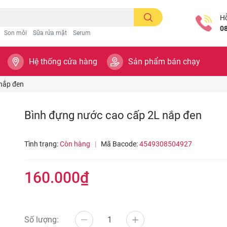
Hỗ
0
Son môi
Sữa rửa mặt
Serum
Hệ thống cửa hàng
Sản phẩm bán chạy
nắp đen
Bình đựng nước cao cấp 2L nắp đen
Tình trạng:
Còn hàng
|
Mã Bacode:
4549308504927
160.000₫
Số lượng: