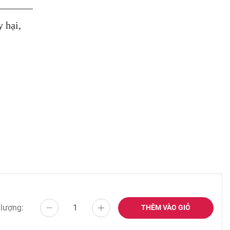
 hại,
 lượng:
THÊM VÀO GIỎ