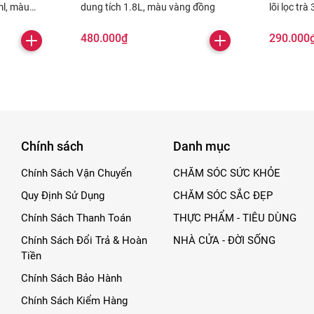
ml, màu
dung tích 1.8L, màu vàng đồng
lõi lọc tr
480.000₫
290.000
Chính sách
Danh mục
Chính Sách Vận Chuyển
CHĂM SÓC SỨC KHỎE
Quy Định Sử Dụng
CHĂM SÓC SẮC ĐẸP
Chính Sách Thanh Toán
THỰC PHẨM - TIÊU DÙNG
Chính Sách Đổi Trả & Hoàn
NHÀ CỬA - ĐỜI SỐNG
Tiền
Chính Sách Bảo Hành
Chính Sách Kiểm Hàng