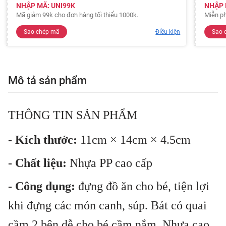
NHẬP MÃ: UNI99K
NHẬP 
Mã giảm 99k cho đơn hàng tối thiểu 1000k.
Miễn ph
Sao chép mã
Điều kiện
Sao 
Mô tả sản phẩm
THÔNG TIN SẢN PHẨM
- Kích thước:
11cm × 14cm × 4.5cm
- Chất liệu:
Nhựa PP cao cấp
- Công dụng:
đựng đồ ăn cho bé, tiện lợi
khi đựng các món canh, súp. Bát có quai
cầm 2 bên dễ cho bé cầm nắm. Nhựa cao