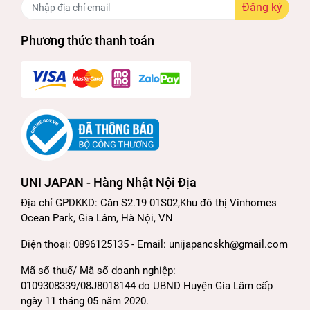
Đăng ký
Phương thức thanh toán
UNI JAPAN - Hàng Nhật Nội Địa
Địa chỉ GPDKKD: Căn S2.19 01S02,Khu đô thị Vinhomes
Ocean Park, Gia Lâm, Hà Nội, VN
Điện thoại: 0896125135 - Email: unijapancskh@gmail.com
Mã số thuế/ Mã số doanh nghiệp:
0109308339/08J8018144 do UBND Huyện Gia Lâm cấp
ngày 11 tháng 05 năm 2020.