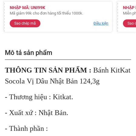
NHẬP MÃ: UNI99K
NHẬP 
Mã giảm 99k cho đơn hàng tối thiểu 1000k.
Miễn ph
Sao chép mã
Điều kiện
Sao 
Mô tả sản phẩm
THÔNG TIN SẢN PHẨM :
Bánh KitKat
Socola Vị Dâu Nhật Bản 124,3g
- Thương hiệu : Kitkat.
- Xuất xứ : Nhật Bản.
- Thành phần :